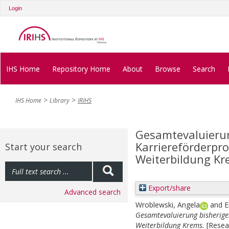
Login
IHS Home
Repository Home
About
Browse
Search
IHS Home
Library
IRIHS
Gesamtevaluierun
Karriereförderpr
Start your search
Weiterbildung K
Export/share
Advanced search
Wroblewski, Angela
and
E
Gesamtevaluierung bisherige
Weiterbildung Krems.
[Resea