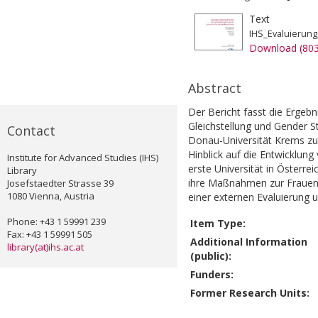
Text
IHS_Evaluierun
Download (80
Abstract
Der Bericht fasst die Ergebn
Gleichstellung und Gender 
Contact
Donau-Universität Krems zu
Hinblick auf die Entwicklun
Institute for Advanced Studies (IHS)
erste Universität in Österr
Library
ihre Maßnahmen zur Frauenf
Josefstaedter Strasse 39
1080 Vienna, Austria
einer externen Evaluierung u
Phone: +43 1 59991 239
Item Type:
Fax: +43 1 59991 505
Additional Information
library(at)ihs.ac.at
(public):
Funders:
Former Research Units: