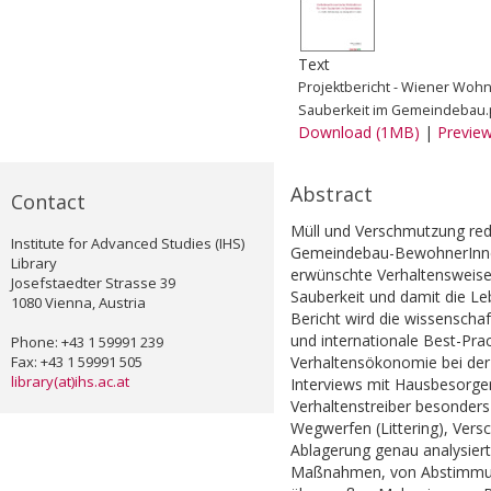
Text
Projektbericht - Wiener Wo
Sauberkeit im Gemeindebau.
Download (1MB)
|
Previe
Abstract
Contact
Müll und Verschmutzung red
Institute for Advanced Studies (IHS)
Gemeindebau-BewohnerInnen
Library
erwünschte Verhaltensweisen
Josefstaedter Strasse 39
Sauberkeit und damit die L
1080 Vienna, Austria
Bericht wird die wissenscha
und internationale Best-Pra
Phone: +43 1 59991 239
Fax: +43 1 59991 505
Verhaltensökonomie bei der M
library(at)ihs.ac.at
Interviews mit Hausbesorge
Verhaltenstreiber besonders
Wegwerfen (Littering), Vers
Ablagerung genau analysier
Maßnahmen, von Abstimmungs