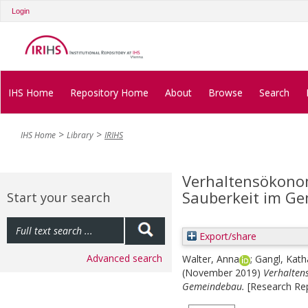
Login
IHS Home
Repository Home
About
Browse
Search
IHS Home
Library
IRIHS
Verhaltensökon
Sauberkeit im G
Start your search
Export/share
Advanced search
Walter, Anna
;
Gangl, Kath
(November 2019)
Verhalten
Gemeindebau.
[Research Rep