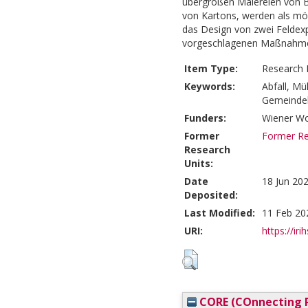
übergroßen Malereien von Ba
von Kartons, werden als mögl
das Design von zwei Feldexp
vorgeschlagenen Maßnahmen
Item Type:
Research 
Keywords:
Abfall, Mü
Gemeindeb
Funders:
Wiener Wo
Former
Former Res
Research
Units:
Date
18 Jun 20
Deposited:
Last Modified:
11 Feb 20
URI:
https://iri
CORE (COnnecting R