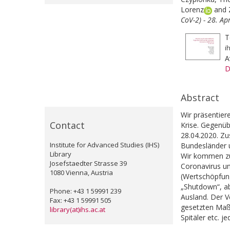
Lorenz
and
CoV-2) - 28. Ap
T
i
A
D
Abstract
Wir präsentier
Contact
Krise. Gegenüb
28.04.2020. Zu
Institute for Advanced Studies (IHS)
Bundesländer u
Library
Wir kommen zu 
Josefstaedter Strasse 39
Coronavirus u
1080 Vienna, Austria
(Wertschöpfung
„Shutdown“, ab
Phone: +43 1 59991 239
Ausland. Der V
Fax: +43 1 59991 505
gesetzten Maßn
library(at)ihs.ac.at
Spitäler etc. j