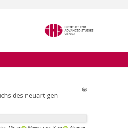
uchs des neuartigen
eiss, Miriam
;
Weyerstrass, Klaus
;
Wimmer,