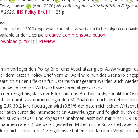
Zenz, Hannes
(April 2020)
Abschätzung der wirtschaftlichen Folgen 
ril 2020.
IHS Policy Brief
11, 25 p.
ext
hs-policy-brief-2020-czypionka-schnabl-et-al-wirtschaftliche-folgen-coronav
vailable under License
Creative Commons Attribution
.
ownload (529kB)
|
Preview
en im vorliegenden Policy Brief eine Abschätzung der Auswirkungen 
er dem letzten Policy Brief vom 21. April wird nun das Szenario an
sätzlich zu den Effekten für Österreich insgesamt werden auch wieder
nd der einzelnen Wirtschaftssektoren abgeschätzt.
dem Ergebnis, dass der Effekt auf das Bruttoinlandsprodukt für Öste
nd der damit zusammenhängenden Maßnahmen nach aktuellem Infor
 EUR 30,2 Mrd.) betragen wird (8,51% der österreichischen Wirtschaft
er auch durch die internationalen Auswirkungen und folglich durch di
erlust von Steuer- und Abgabeneinnahmen lässt sich mit rund EUR 10,9 
ahmen (wie z.B. die bereitgestellten Mittel für die Kurzarbeit, aber 
edoch nicht enthalten. Die Ergebnisse haben sich damit im Vergleich zu