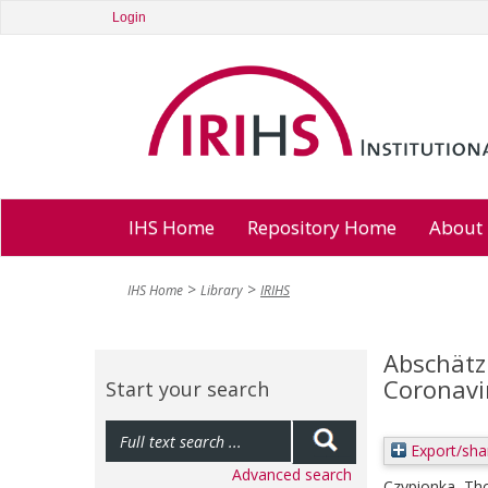
Login
IHS Home
Repository Home
About
IHS Home
Library
IRIHS
Abschätz
Coronavir
Start your search
Export/sha
Advanced search
Czypionka, T