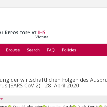
Browse
Search
FAQ
Policies
ung der wirtschaftlichen Folgen des Ausbr
us (SARS-CoV-2) - 28. April 2020
re
homas
;
Schnabl, Alexander
;
Lappöhn, Sarah
;
Plank, Kerstin
;
R