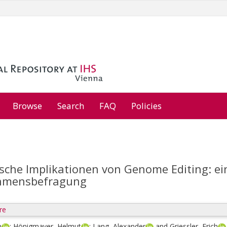
Browse
Search
FAQ
Policies
che Implikationen von Genome Editing: ein
hmensbefragung
re
n
;
Hönigmayer, Helmut
;
Lang, Alexander
and
Griessler, Erich