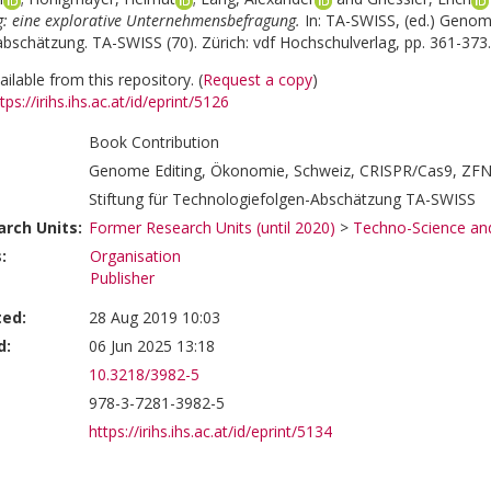
: eine explorative Unternehmensbefragung.
In:
TA-SWISS, (ed.) Genome 
bschätzung. TA-SWISS (70). Zürich: vdf Hochschulverlag, pp. 361-373
ailable from this repository. (
Request a copy
)
tps://irihs.ihs.ac.at/id/eprint/5126
Book Contribution
Genome Editing, Ökonomie, Schweiz, CRISPR/Cas9, ZF
Stiftung für Technologiefolgen-Abschätzung TA-SWISS
rch Units:
Former Research Units (until 2020)
>
Techno-Science and
:
Organisation
Publisher
ted:
28 Aug 2019 10:03
d:
06 Jun 2025 13:18
10.3218/3982-5
978-3-7281-3982-5
https://irihs.ihs.ac.at/id/eprint/5134