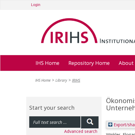
Login
IHS Home
Repository Home
About
IHS Home
Library
IRIHS
Ökonomis
Unterne
Start your search
Export/sha
Advanced search
Winkler, Floria