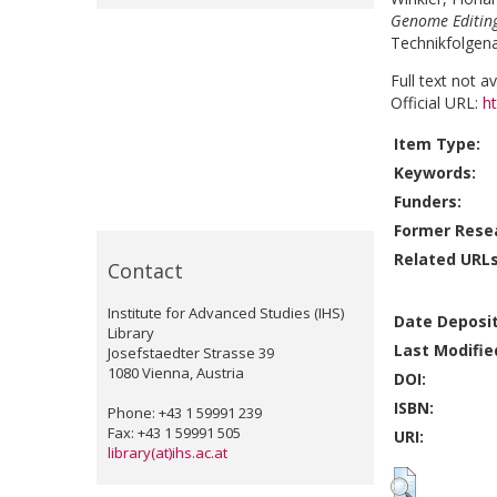
Genome Editing
Technikfolgena
Full text not av
Official URL:
ht
Item Type:
Keywords:
Funders:
Former Resea
Related URLs
Contact
Institute for Advanced Studies (IHS)
Date Deposi
Library
Last Modifie
Josefstaedter Strasse 39
1080 Vienna, Austria
DOI:
ISBN:
Phone: +43 1 59991 239
Fax: +43 1 59991 505
URI:
library(at)ihs.ac.at