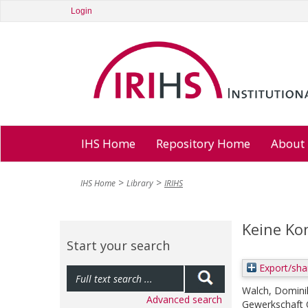
Login
IHS Home
Repository Home
About
IHS Home
Library
IRIHS
Keine Ko
Start your search
Export/sha
Walch, Domini
Advanced search
Gewerkschaft Ö