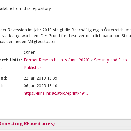
vailable from this repository.
er Rezession im Jahr 2010 steigt die Beschäftigung in Österreich konti
it stark angewachsen. Der Grund für diese vermeintlich paradoxe Situ
us den neuen Mitgliedstaaten.
Other
rch Units:
Former Research Units (until 2020)
>
Security and Stabili
:
Publisher
ted:
22 Jan 2019 13:35
d:
06 Jun 2025 13:10
https://irihs.ihs.ac.at/id/eprint/4915
nnecting REpositories)