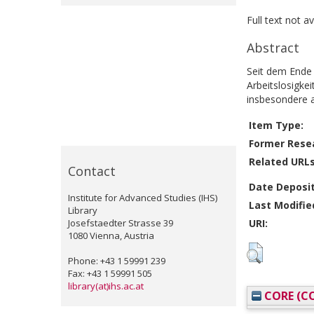
Full text not a
Abstract
Seit dem Ende d
Arbeitslosigke
insbesondere a
Item Type:
Former Resea
Related URLs
Contact
Date Deposi
Institute for Advanced Studies (IHS)
Last Modifie
Library
Josefstaedter Strasse 39
URI:
1080 Vienna, Austria
Phone: +43 1 59991 239
Fax: +43 1 59991 505
library(at)ihs.ac.at
CORE (CO