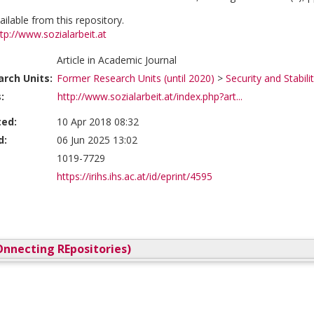
vailable from this repository.
tp://www.sozialarbeit.at
Article in Academic Journal
rch Units:
Former Research Units (until 2020)
>
Security and Stabili
:
http://www.sozialarbeit.at/index.php?art...
ted:
10 Apr 2018 08:32
d:
06 Jun 2025 13:02
1019-7729
https://irihs.ihs.ac.at/id/eprint/4595
nnecting REpositories)