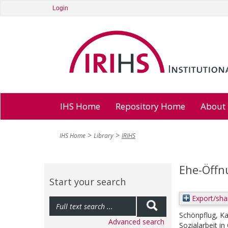
Login
IHS Home
Repository Home
About
IHS Home
Library
IRIHS
Ehe-Öffnu
Start your search
Export/sha
Schönpflug, Ka
Advanced search
Sozialarbeit in 