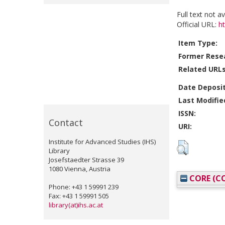
Full text not a
Official URL:
ht
Item Type:
Former Resea
Related URLs
Date Deposi
Last Modifie
ISSN:
Contact
URI:
Institute for Advanced Studies (IHS)
Library
Josefstaedter Strasse 39
1080 Vienna, Austria
CORE (CO
Phone: +43 1 59991 239
Fax: +43 1 59991 505
library(at)ihs.ac.at