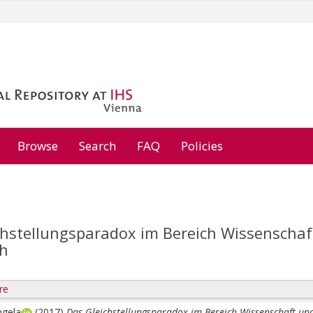
Browse
Search
FAQ
Policies
chstellungsparadox im Bereich Wissenschaf
ch
re
ngela
(2017)
Das Gleichstellungsparadox im Bereich Wissenschaft und