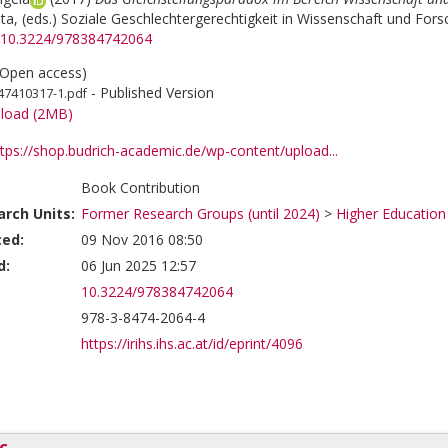
ita
, (eds.)
Soziale Geschlechtergerechtigkeit in Wissenschaft und Fors
rg/10.3224/978384742064
(Open access)
- Published Version
47410317-1.pdf
load (2MB)
ttps://shop.budrich-academic.de/wp-content/upload...
Book Contribution
rch Units:
Former Research Groups (until 2024)
>
Higher Education
ted:
09 Nov 2016 08:50
d:
06 Jun 2025 12:57
10.3224/978384742064
978-3-8474-2064-4
https://irihs.ihs.ac.at/id/eprint/4096
c