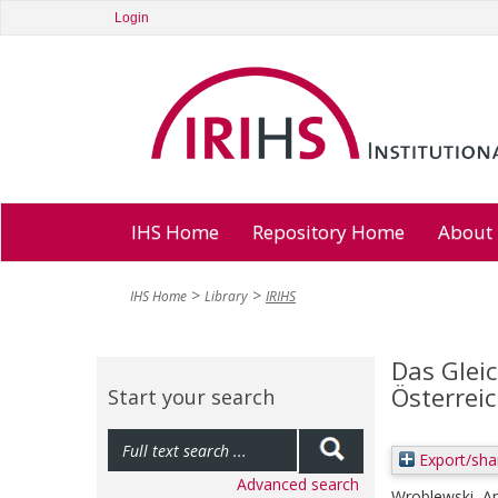
Login
IHS Home
Repository Home
About
IHS Home
Library
IRIHS
Das Glei
Österrei
Start your search
Export/sha
Advanced search
Wroblewski, A