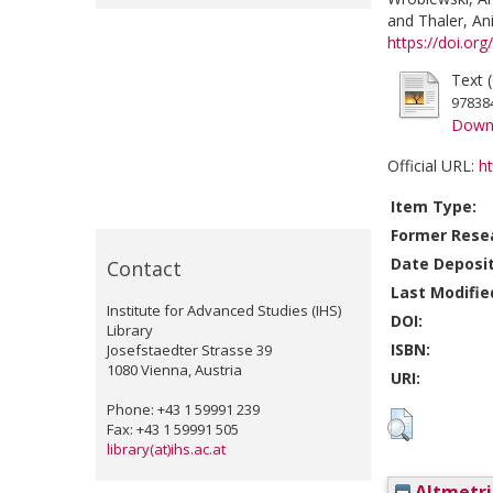
and
Thaler, An
https://doi.o
Text 
97838
Down
Official URL:
h
Item Type:
Former Resea
Date Deposi
Contact
Last Modifie
Institute for Advanced Studies (IHS)
DOI:
Library
ISBN:
Josefstaedter Strasse 39
1080 Vienna, Austria
URI:
Phone: +43 1 59991 239
Fax: +43 1 59991 505
library(at)ihs.ac.at
Altmetri