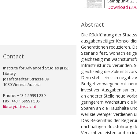
Standpunkt_23_
Download (37
Abstract
Die Rückführung der Staats
ausgabenseitiger Konsolidie
Generationen reduzieren. De
Szenario fest, wonach es ge
Contact
gleichzeitig mit wachstums
Infrastruktur zu verbinden.
Institute for Advanced Studies (IHS)
gleichzeitig die Zukunftsvo
Library
Dem steht ein sich negativ
Josefstaedter Strasse 39
Budget vorwiegend mit neue
1080 Vienna, Austria
investiven Ausgaben saniert
Phone: +43 1 59991 239
an anderer Stelle neue Vorb
Fax: +43 1 59991 505
geringerem Wachstum die kü
library(at)ihs.ac.at
Sparen an die Haushalte un
weil sie weniger verdienen 
Das Bekenntnis der Regierun
nachhaltigen Rückführung der
Verzicht zu leisten und zu 