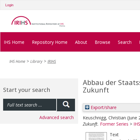
Login
IHS Home
Repository Home
About
Browse
Search
IHS Home
Library
IRIHS
Abbau der Staats
Zukunft
Start your search
Export/share
Advanced search
Keuschnigg, Christian
(June
Zukunft.
Former Series
>
IHS
Text