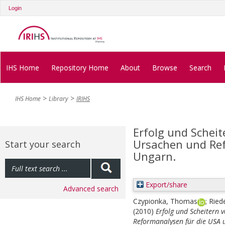
Login
IHS Home
Repository Home
About
Browse
Search
IHS Home
Library
IRIHS
Erfolg und Schei
Ursachen und Re
Start your search
Ungarn.
Export/share
Advanced search
Czypionka, Thomas
;
Ried
(2010)
Erfolg und Scheitern
Reformanalysen für die USA 