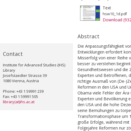
Text
hsw10_1d.pdf
Download (93
Abstract
Die Anpassungsfähigkeit vo
Entwicklungen erfordert ko
Contact
Misserfolg von einer Reihe 
besser zu verstehen beginnt
Institute for Advanced Studies (IHS)
Gesundheitswesen und die Z
Library
Experten und Betroffenen, d
Josefstaedter Strasse 39
1080 Vienna, Austria
richtige Ausmaß von (De-)Ze
Reformen in den USA und Un
Phone: +43 1 59991 239
Obama viele Fehler der Ära 
Fax: +43 1 59991 505
Experten und Bevölkerung ei
library(at)ihs.ac.at
den USA und die hohe Dezent
seine Bemühungen zu torpedi
Transformationsphase um 19
große Erfolge, während mit 
Folgejahre Reformen nur zög