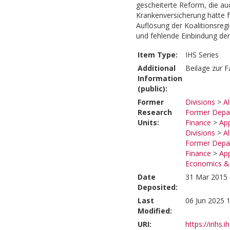
gescheiterte Reform, die auc
Krankenversicherung hätte f
Auflösung der Koalitionsre
und fehlende Einbindung der
Item Type:
IHS Series
Additional
Beilage zur F
Information
(public):
Former
Divisions
>
A
Research
Former Depar
Units:
Finance
>
Ap
Divisions
>
A
Former Depar
Finance
>
Ap
Economics & 
Date
31 Mar 2015 
Deposited:
Last
06 Jun 2025 
Modified:
URI:
https://irihs.