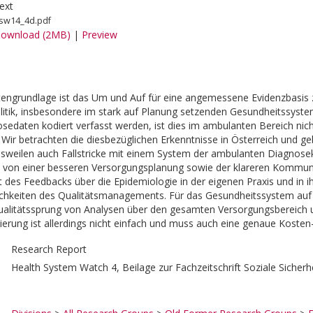
ext
sw14_4d.pdf
ownload (2MB)
|
Preview
tengrundlage ist das Um und Auf für eine angemessene Evidenzbasis 
itik, insbesondere im stark auf Planung setzenden Gesundheitssyste
sedaten kodiert verfasst werden, ist dies im ambulanten Bereich nich
. Wir betrachten die diesbezüglichen Erkenntnisse in Österreich und ge
bisweilen auch Fallstricke mit einem System der ambulanten Diagnosek
von einer besseren Versorgungsplanung sowie der klareren Kommunika
t des Feedbacks über die Epidemiologie in der eigenen Praxis und in 
ichkeiten des Qualitätsmanagements. Für das Gesundheitssystem auf
alitätssprung von Analysen über den gesamten Versorgungsbereich 
erung ist allerdings nicht einfach und muss auch eine genaue Koste
Research Report
Health System Watch 4, Beilage zur Fachzeitschrift Soziale Sicherh