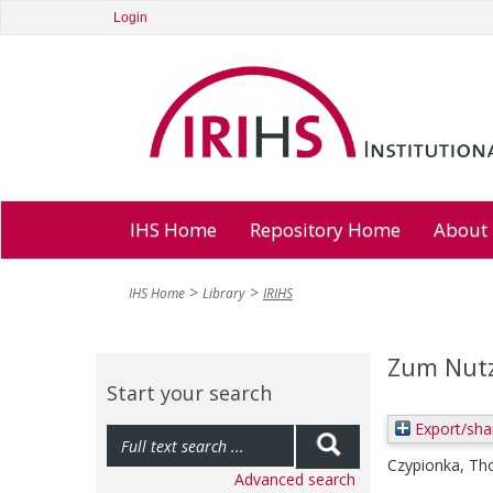
Login
IHS Home
Repository Home
About
IHS Home
Library
IRIHS
Zum Nutz
Start your search
Export/sha
Czypionka, T
Advanced search