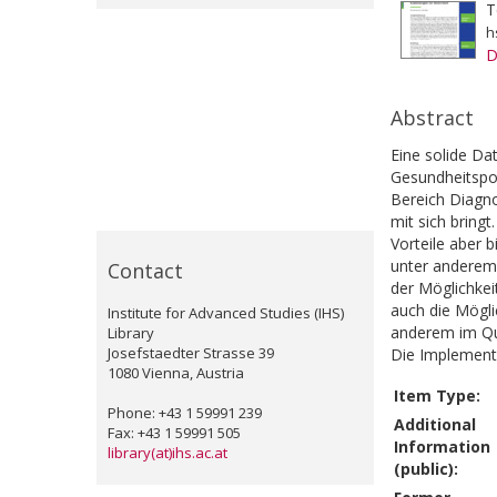
T
h
D
Abstract
Eine solide Da
Gesundheitspol
Bereich Diagno
mit sich bringt
Vorteile aber 
unter anderem 
Contact
der Möglichkei
auch die Mögl
Institute for Advanced Studies (IHS)
anderem im Qu
Library
Josefstaedter Strasse 39
Die Implementi
1080 Vienna, Austria
Item Type:
Phone: +43 1 59991 239
Additional
Fax: +43 1 59991 505
Information
library(at)ihs.ac.at
(public):