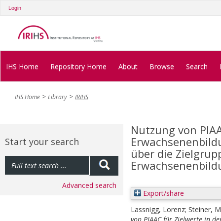
Login
IHS Home
Repository Home
About
Browse
Search
IHS Home
Library
IRIHS
Nutzung von PIAAC
Erwachsenenbildu
Start your search
über die Zielgrup
Erwachsenenbild
Advanced search
Export/share
Lassnigg, Lorenz
;
Steiner, M
von PIAAC für Zielwerte in d