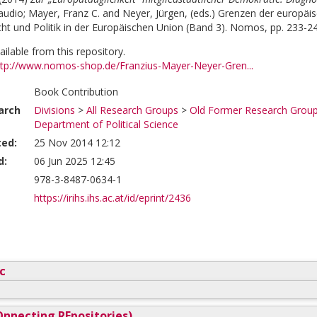
laudio
;
Mayer, Franz C.
and
Neyer, Jürgen
, (eds.)
Grenzen der europäis
echt und Politik in der Europäischen Union (Band 3). Nomos, pp. 233-2
vailable from this repository.
ttp://www.nomos-shop.de/Franzius-Mayer-Neyer-Gren...
Book Contribution
arch
Divisions
>
All Research Groups
>
Old Former Research Grou
Department of Political Science
ted:
25 Nov 2014 12:12
d:
06 Jun 2025 12:45
978-3-8487-0634-1
https://irihs.ihs.ac.at/id/eprint/2436
c
nnecting REpositories)