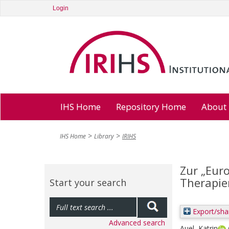
Login
IHS Home
Repository Home
About
IHS Home
Library
IRIHS
Zur „Eur
Therapie
Start your search
Export/sha
Advanced search
Auel, Katrin