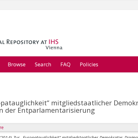
Browse
Search
FAQ
Policies
opatauglichkeit“ mitgliedstaatlicher Demok
n der Entparlamentarisierung
re
(2014)
Zur „Europatauglichkeit“ mitgliedstaatlicher Demokratie: Diagn