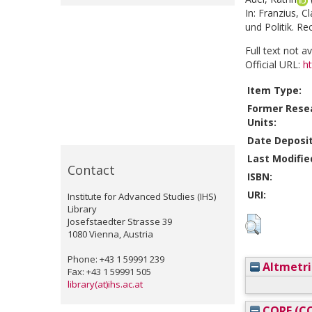
In:
Franzius, C
und Politik. R
Full text not a
Official URL:
h
Item Type:
Former Rese
Units:
Date Deposi
Last Modifie
Contact
ISBN:
URI:
Institute for Advanced Studies (IHS)
Library
Josefstaedter Strasse 39
1080 Vienna, Austria
Phone: +43 1 59991 239
Altmetri
Fax: +43 1 59991 505
library(at)ihs.ac.at
CORE (CO