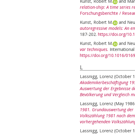
Kunst, Robert M.
and
Mari
relation-ship: A time series r
Forschungsberichte / Rese
Kunst, Robert M.
and
Neu
autoregressive models: An emp
187-202.
https://doi.org/1
Kunst, Robert M.
and
Neu
var techniques.
International
https://doi.org/10.1016/0
L
Lassnigg, Lorenz
(October 
Akademikerbeschäftigung 195
Auswertung der Ergebnisse d
Bevölkerung und Vergleich m
Lassnigg, Lorenz
(May 198
1981. Grundauswertung der V
Volkszählung 1981 nach dem 
vorhergehenden Volkszählun
Lassnigg, Lorenz
(October 