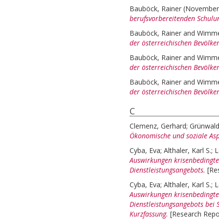
Bauböck, Rainer
(November
berufsvorbereitenden Schul
Bauböck, Rainer
and
Wimme
der österreichischen Bevölke
Bauböck, Rainer
and
Wimme
der österreichischen Bevölke
Bauböck, Rainer
and
Wimme
der österreichischen Bevölke
C
Clemenz, Gerhard
;
Grünwald
Ökonomische und soziale Aspe
Cyba, Eva
;
Althaler, Karl S.
;
L
Auswirkungen krisenbedingt
Dienstleistungsangebots.
[Re
Cyba, Eva
;
Althaler, Karl S.
;
L
Auswirkungen krisenbedingt
Dienstleistungsangebots bei 
Kurzfassung.
[Research Repo