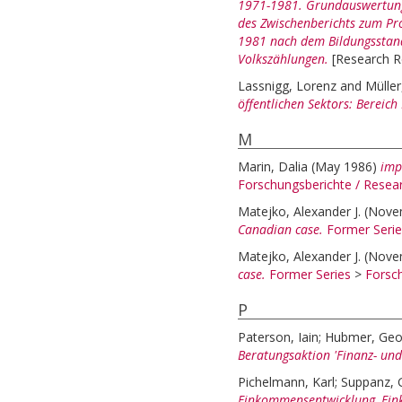
1971-1981. Grundauswertung
des Zwischenberichts zum Pr
1981 nach dem Bildungsstand
Volkszählungen.
[Research R
Lassnigg, Lorenz
and
Müller
öffentlichen Sektors: Bereich
M
Marin, Dalia
(May 1986)
imp
Forschungsberichte / Rese
Matejko, Alexander J.
(Nove
Canadian case.
Former Serie
Matejko, Alexander J.
(Nove
case.
Former Series
>
Forsc
P
Paterson, Iain
;
Hubmer, Geo
Beratungsaktion 'Finanz- und 
Pichelmann, Karl
;
Suppanz, 
Einkommensentwicklung, Ein