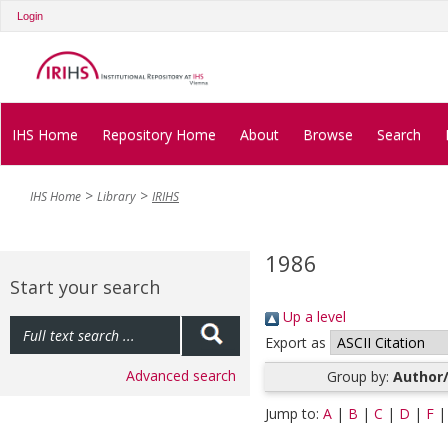
Login
IHS Home
Repository Home
About
Browse
Search
IHS Home
Library
IRIHS
1986
Start your search
Up a level
Export as
Advanced search
Group by:
Author/
Jump to:
A
|
B
|
C
|
D
|
F