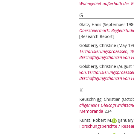
Wohngebiet außerhalb des Gü
G
Glatz, Hans
(September 198
Obersteiermark: Begleitstud
[Research Report]
Goldberg, Christine
(May 19
Tertiarisierungsprozessen, '
Beschäftigungschancen von F
Goldberg, Christine
(August
vonTtertiarisierungsprozesse
Beschäftigungschancen von F
K
Keuschnigg, Christian
(Octo
allgemeine Gleichgewichtsana
Memoranda
234
Kunst, Robert M.
(Januar
Forschungsberichte / Rese