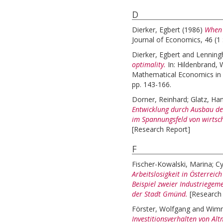
D
Dierker, Egbert
(1986)
When 
Journal of Economics, 46 (1 
Dierker, Egbert
and
Lenning
optimality.
In:
Hildenbrand, 
Mathematical Economics in
pp. 143-166.
Dorner, Reinhard
;
Glatz, Ha
Entwicklung durch Ausbau d
im Spannungsfeld von wirtsch
[Research Report]
F
Fischer-Kowalski, Marina
;
Cy
Arbeitslosigkeit in Österreic
Beispiel zweier Industriegeme
der Stadt Gmünd.
[Research
Förster, Wolfgang
and
Wimm
Investitionsverhalten von Al