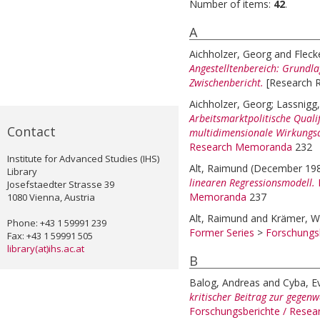
Number of items:
42
.
A
Aichholzer, Georg
and
Fleck
Angestelltenbereich: Grundla
Zwischenbericht.
[Research 
Aichholzer, Georg
;
Lassnigg
Arbeitsmarktpolitische Quali
Contact
multidimensionale Wirkungsa
Research Memoranda
232
Institute for Advanced Studies (IHS)
Alt, Raimund
(December 19
Library
linearen Regressionsmodell.
Josefstaedter Strasse 39
Memoranda
237
1080 Vienna, Austria
Alt, Raimund
and
Krämer, W
Phone: +43 1 59991 239
Former Series
>
Forschungs
Fax: +43 1 59991 505
library(at)ihs.ac.at
B
Balog, Andreas
and
Cyba, E
kritischer Beitrag zur gegenw
Forschungsberichte / Rese