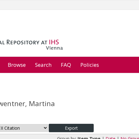
Browse
Search
FAQ
Policies
entner, Martina
Group by:
Item Type
|
Date
|
No Grou