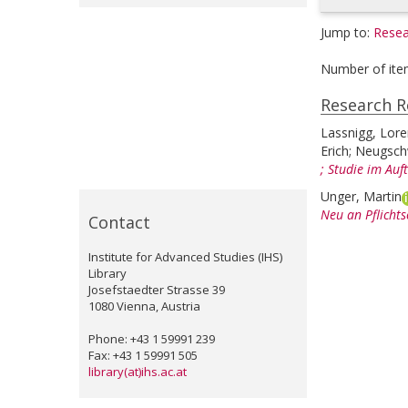
Jump to:
Resea
Number of ite
Research R
Lassnigg, Lor
Erich
;
Neugsch
; Studie im Au
Unger, Martin
Neu an Pflichts
Contact
Institute for Advanced Studies (IHS)
Library
Josefstaedter Strasse 39
1080 Vienna, Austria
Phone: +43 1 59991 239
Fax: +43 1 59991 505
library(at)ihs.ac.at