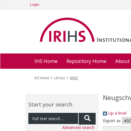
Login
IHS Home
Repository Home
About
IHS Home
Library
IRIHS
Neugschw
Start your search
Up a level
Export as
Advanced search