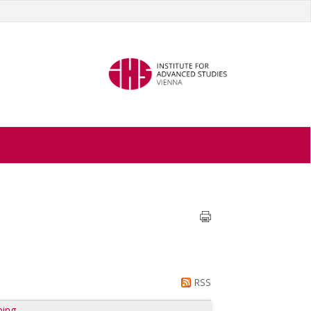
RSS
ping