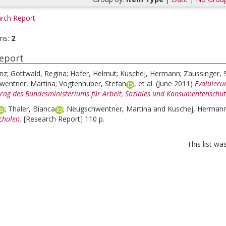
rch Report
ms:
2
.
eport
enz
;
Gottwald, Regina
;
Hofer, Helmut
;
Kuschej, Hermann
;
Zaussinger, 
wentner, Martina
;
Vogtenhuber, Stefan
, et al.
(June 2011)
Evaluieru
ftrag des Bundesministeriums für Arbeit, Soziales und Konsumentenschut
;
Thaler, Bianca
;
Neugschwentner, Martina
and
Kuschej, Herman
chulen.
[Research Report] 110 p.
This list w