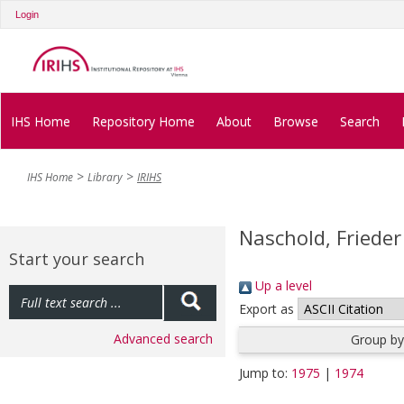
Login
IHS Home
Repository Home
About
Browse
Search
IHS Home
Library
IRIHS
Naschold, Frieder
Start your search
Up a level
Export as
Advanced search
Group by
Jump to:
1975
|
1974