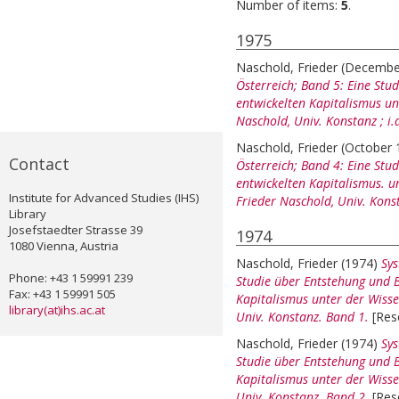
Number of items:
5
.
1975
Naschold, Frieder
(Decembe
Österreich; Band 5: Eine Stu
entwickelten Kapitalismus unt
Naschold, Univ. Konstanz ; i
Naschold, Frieder
(October
Contact
Österreich; Band 4: Eine Stu
entwickelten Kapitalismus. un
Institute for Advanced Studies (IHS)
Frieder Naschold, Univ. Kons
Library
Josefstaedter Strasse 39
1974
1080 Vienna, Austria
Naschold, Frieder
(1974)
Sys
Phone: +43 1 59991 239
Studie über Entstehung und 
Fax: +43 1 59991 505
Kapitalismus unter der Wisse
library(at)ihs.ac.at
Univ. Konstanz. Band 1.
[Res
Naschold, Frieder
(1974)
Sys
Studie über Entstehung und 
Kapitalismus unter der Wisse
Univ. Konstanz. Band 2.
[Res