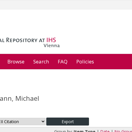
Browse
Search
FAQ
Policies
ann, Michael
Group by:
Item Type
|
Date
|
No Grou