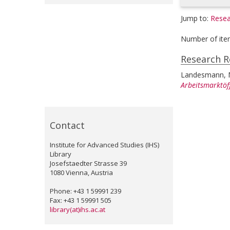
Jump to:
Resea
Number of ite
Research R
Landesmann, 
Arbeitsmarktöf
Contact
Institute for Advanced Studies (IHS)
Library
Josefstaedter Strasse 39
1080 Vienna, Austria
Phone: +43 1 59991 239
Fax: +43 1 59991 505
library(at)ihs.ac.at