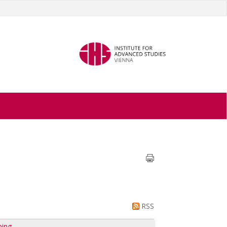
RSS
ping