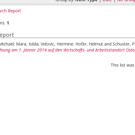
rch Report
ms:
1
.
eport
Michael
;
Mara, Isilda
;
Vidovic, Hermine
;
Hofer, Helmut
and
Schuster, Ph
fnung am 1. Jänner 2014 auf den Wirtschafts- und Arbeitsstandort Öste
This list wa