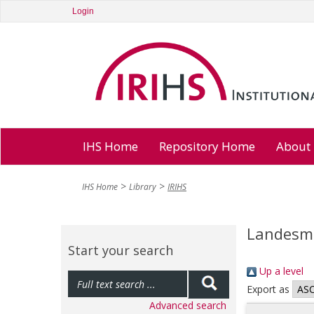
Login
IHS Home
Repository Home
About
IHS Home
Library
IRIHS
Landesm
Start your search
Up a level
Export as
Advanced search