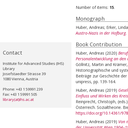
Number of items:
15
.
Monograph
Huber, Andreas
;
Erker, Linda
Austro-Nazis in der Hofburg.
Book Contribution
Contact
Huber, Andreas
(2020)
Beru
Personalentwicklung an den 
Institute for Advanced Studies (IHS)
Göllnitz, Martin
and
Krämer,
Library
Historiographische und syst
Josefstaedter Strasse 39
Beiträge zur Geschichte der 
1080 Vienna, Austria
unipress, pp. 139-164.
Phone: +43 1 59991 239
Huber, Andreas
(2019)
Gesel
Fax: +43 1 59991 505
Einfluss und Wirken des Kre
library(at)ihs.ac.at
Reinprecht, Christoph
, (eds.
Österreich. Sozialtheorie. Bie
https://doi.org/10.14361/9
Huber, Andreas
(2019)
Von m
der Universität Wien 1904–1