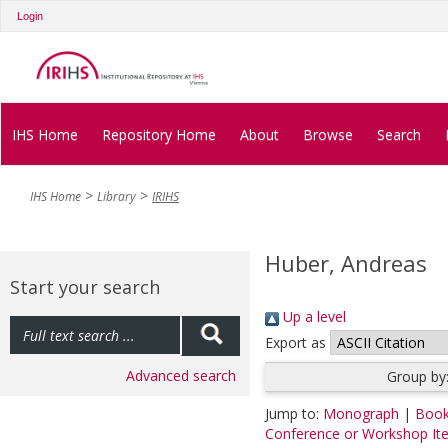
Login
IHS Home
Repository Home
About
Browse
Search
IHS Home
Library
IRIHS
Huber, Andreas
Start your search
Up a level
Export as
Advanced search
Group by
Jump to:
Monograph
|
Book
Conference or Workshop It