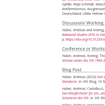
Sybille
;
Riepl-Schmidt, Masc
Antifeminismus. Ausgrenzung
Deutschland: Ulrike Helmer V
Discussion/ Working
Huber, Andreas
and
Koenig
Advanced Studies (IHS) in Vie
p.
https://doi.org/10.31235/o
Conference or Work
Huber, Andreas
;
Koenig, T
Scholar:innen des IHS 1965-
Blog Post
Huber, Andreas
(2023)
Von d
Standorte.
In: IHS Blog, 16
Huber, Andreas
;
Castellucci, 
Durchlauferhitzer für ein „m
Scholaren des IHS.
In: IHS B
Huber, Andreas
and
Koenig