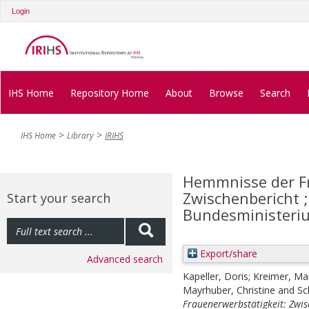
Login
IHS Home
Repository Home
About
Browse
Search
IHS Home
Library
IRIHS
Hemmnisse der Fr
Zwischenbericht ;
Start your search
Bundesministeriu
Export/share
Advanced search
Kapeller, Doris
;
Kreimer, Ma
Mayrhuber, Christine
and
Sc
Frauenerwerbstätigkeit: Zwis