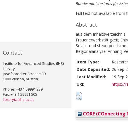
Bundesministeriums für Arbei
Full text not available from t
Abstract
aus dem Inhaltsverzeichnis:
Frauenerwerbstätigkeit; Ent
Sozial- und steuerpolitisch
Regionalanalyse; Anhang: Ve
Contact
Item Type:
Researc
Institute for Advanced Studies (IHS)
Library
Date Deposited:
26 Sep 2
Josefstaedter Strasse 39
Last Modified:
19 Sep 2
1080 Vienna, Austria
URI:
https://i
Phone: +43 1 59991 239
Fax: +43 1 59991 505
library(at)ihs.ac.at
CORE (COnnecting R