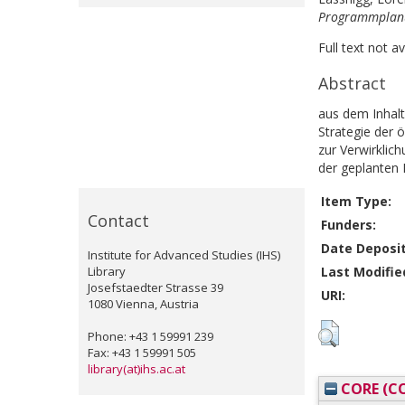
Programmplanu
Full text not a
Abstract
aus dem Inhalt
Strategie der 
zur Verwirklic
der geplanten
Item Type:
Contact
Funders:
Date Deposi
Institute for Advanced Studies (IHS)
Library
Last Modifie
Josefstaedter Strasse 39
URI:
1080 Vienna, Austria
Phone: +43 1 59991 239
Fax: +43 1 59991 505
library(at)ihs.ac.at
CORE (CO