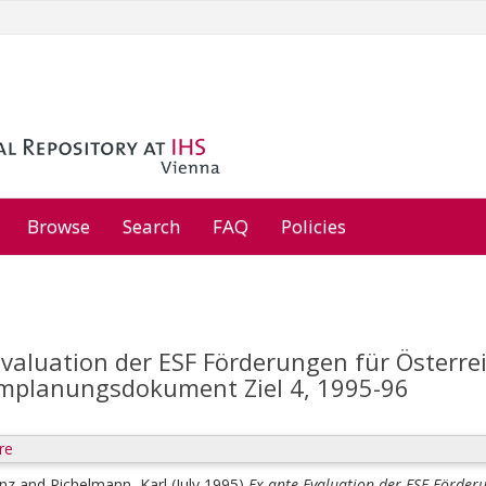
Browse
Search
FAQ
Policies
valuation der ESF Förderungen für Österreic
planungsdokument Ziel 4, 1995-96
re
enz
and
Pichelmann, Karl
(July 1995)
Ex-ante Evaluation der ESF Förderun