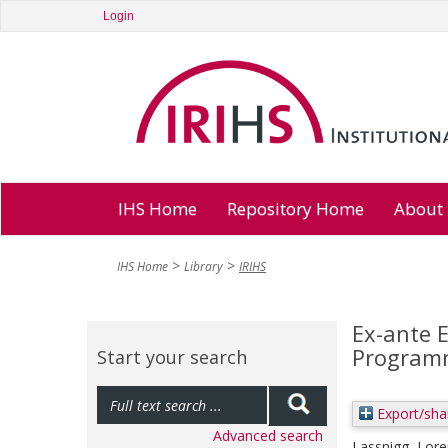
Login
IHS Home
Repository Home
About
IHS Home
Library
IRIHS
Ex-ante E
Programm
Start your search
Export/sha
Advanced search
Lassnigg, Lor