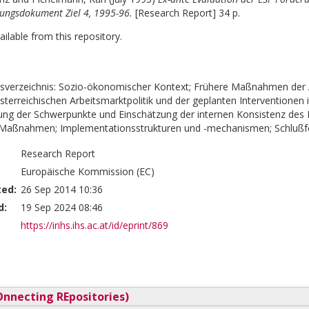
ngsdokument Ziel 4, 1995-96.
[Research Report] 34 p.
vailable from this repository.
sverzeichnis: Sozio-ökonomischer Kontext; Frühere Maßnahmen der A
österreichischen Arbeitsmarktpolitik und der geplanten Interventione
hung der Schwerpunkte und Einschätzung der internen Konsistenz des 
 Maßnahmen; Implementationsstrukturen und -mechanismen; Schlußf
Research Report
Europäische Kommission (EC)
ted:
26 Sep 2014 10:36
d:
19 Sep 2024 08:46
https://irihs.ihs.ac.at/id/eprint/869
nnecting REpositories)