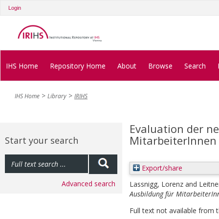
Login
IHS Home
Repository Home
About
Browse
Search
IHS Home
Library
IRIHS
Evaluation der n
MitarbeiterInnen
Start your search
Export/share
Advanced search
Lassnigg, Lorenz
and
Leitne
Ausbildung für MitarbeiterIn
Full text not available from t