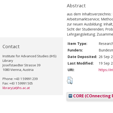
Abstract
aus dem Inhaltsverzeichnis:
Arbeitsmarktservice; Metho
zur neuen Ausbildung: Inhal
Sicht der Studierenden; Pro
Lehrgangsleitung; Zusamme
Item Type:
Researc
Contact
Funders:
Bundesmi
Institute for Advanced Studies (IHS)
Date Deposited:
26 Sep 2
Library
Last Modified:
19 Sep 2
Josefstaedter Strasse 39
1080 Vienna, Austria
URI:
https://i
Phone: +43 1 59991 239
Fax: +43 1 59991 505
library(at)ihs.ac.at
CORE (COnnecting R