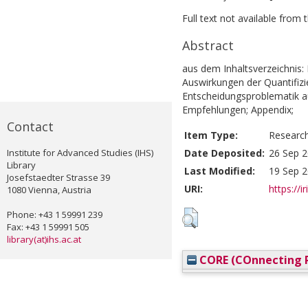
Full text not available from t
Abstract
aus dem Inhaltsverzeichnis: 
Auswirkungen der Quantifizi
Entscheidungsproblematik a
Empfehlungen; Appendix;
Contact
Item Type:
Researc
Institute for Advanced Studies (IHS)
Date Deposited:
26 Sep 2
Library
Last Modified:
19 Sep 2
Josefstaedter Strasse 39
URI:
https://i
1080 Vienna, Austria
Phone: +43 1 59991 239
Fax: +43 1 59991 505
library(at)ihs.ac.at
CORE (COnnecting R