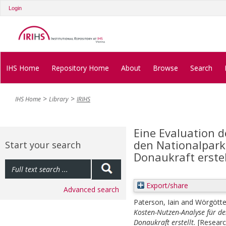
Login
IHS Home
Repository Home
About
Browse
Search
IHS Home
Library
IRIHS
Eine Evaluation 
den Nationalpark
Start your search
Donaukraft erstel
Export/share
Advanced search
Paterson, Iain
and
Wörgötte
Kosten-Nutzen-Analyse für d
Donaukraft erstellt.
[Researc