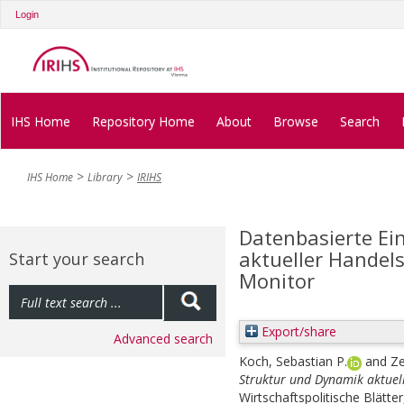
Login
IHS Home
Repository Home
About
Browse
Search
IHS Home
Library
IRIHS
Datenbasierte Ei
aktueller Handel
Start your search
Monitor
Export/share
Advanced search
Koch, Sebastian P.
and
Ze
Struktur und Dynamik aktuel
Wirtschaftspolitische Blätter