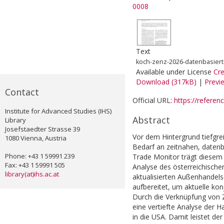
0008
Text
koch-zenz-2026-datenbasiert
Available under License
Cr
Download (317kB)
|
Previ
Contact
Official URL:
https://referen
Institute for Advanced Studies (IHS)
Abstract
Library
Josefstaedter Strasse 39
Vor dem Hintergrund tiefgre
1080 Vienna, Austria
Bedarf an zeitnahen, datenb
Phone: +43 1 59991 239
Trade Monitor trägt diesem
Fax: +43 1 59991 505
Analyse des österreichische
library(at)ihs.ac.at
aktualisierten Außenhandels
aufbereitet, um aktuelle konj
Durch die Verknüpfung von Z
eine vertiefte Analyse der H
in die USA. Damit leistet d