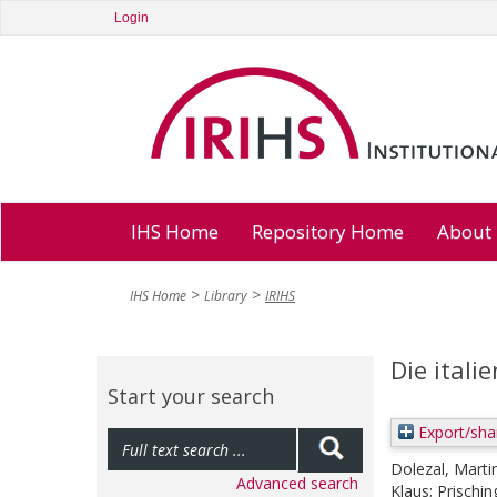
Login
IHS Home
Repository Home
About
IHS Home
Library
IRIHS
Die itali
Start your search
Export/sha
Dolezal, Marti
Advanced search
Klaus
;
Prischin