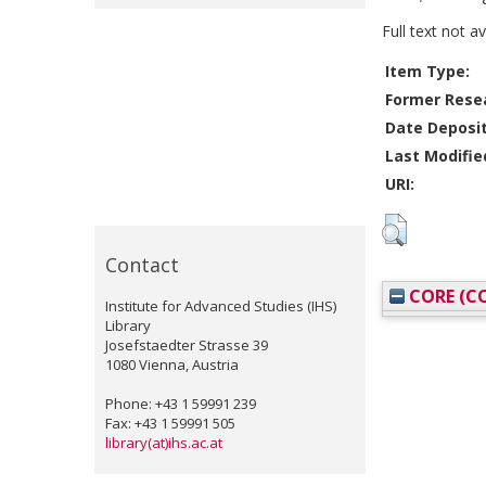
Full text not a
Item Type:
Former Resea
Date Deposi
Last Modifie
URI:
Contact
CORE (CO
Institute for Advanced Studies (IHS)
Library
Josefstaedter Strasse 39
1080 Vienna, Austria
Phone: +43 1 59991 239
Fax: +43 1 59991 505
library(at)ihs.ac.at