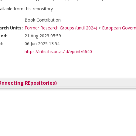
vailable from this repository.
Book Contribution
rch Units:
Former Research Groups (until 2024)
>
European Governa
ted:
21 Aug 2023 05:59
d:
06 Jun 2025 13:54
https://irihs.ihs.ac.at/id/eprint/6640
nnecting REpositories)