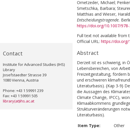
Ornetzeder, Michael
;
Penker
Smetschka, Barbara
;
Steure
Matthias
and
Wieser, Harald
Entscheidungstragende.
Berl
https://doi.org/10.1007/978
Full text not available from t
Official URL:
https://doi.or
Abstract
Contact
Derzeit ist es schwierig, in 
Institute for Advanced Studies (IHS)
Lebensbereichen, von Arbeit
Library
Freizeitgestaltung, fördern
Josefstaedter Strasse 39
und erschweren klimafreund
1080 Vienna, Austria
Literaturbasis). {Kap 3-9} D
Phone: +43 1 59991 239
die Aussagen des Klimarate
Fax: +43 1 59991 505
Climate Change, IPCC), wona
library(at)ihs.ac.at
Klimaabkommens grundlege
Strukturveränderungen notw
Literaturbasis).
Item Type:
Other