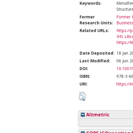
Keywords:
Klimafre
Structur
Former
Former R
Research Units:
Business
Related URLs:
https://
IHS Libr
https://
Date Deposited:
18 Jan 2
Last Modified:
06 Jun 2
DOI:
10.1007
ISBN:
978-3-6
URI:
https://i
Altmetric