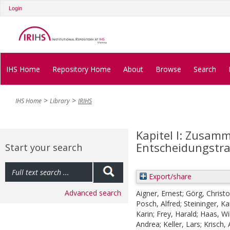
Login
IHS Home
Repository Home
About
Browse
Search
IHS Home
Library
IRIHS
Kapitel I: Zusam
Entscheidungstr
Start your search
Export/share
Advanced search
Aigner, Ernest
;
Görg, Christ
Posch, Alfred
;
Steininger, Ka
Karin
;
Frey, Harald
;
Haas, Wil
Andrea
;
Keller, Lars
;
Krisch, 