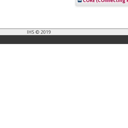
CORE (COnnecting R
IHS © 2019