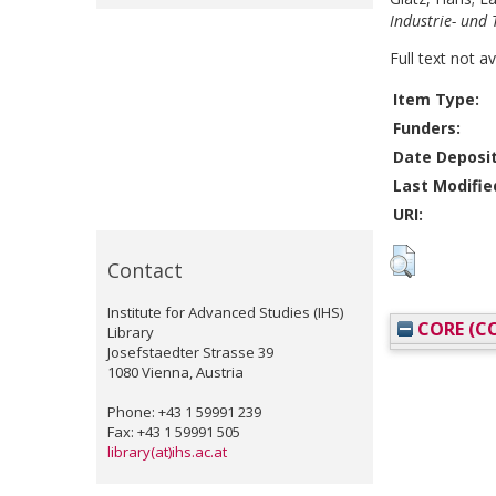
Industrie- und 
Full text not a
Item Type:
Funders:
Date Deposi
Last Modifie
URI:
Contact
Institute for Advanced Studies (IHS)
CORE (CO
Library
Josefstaedter Strasse 39
1080 Vienna, Austria
Phone: +43 1 59991 239
Fax: +43 1 59991 505
library(at)ihs.ac.at