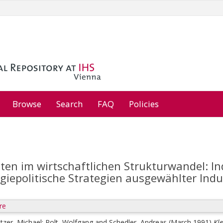
Browse
Search
FAQ
Policies
ten im wirtschaftlichen Strukturwandel: In
giepolitische Strategien ausgewählter Indu
re
tzer, Michael
;
Polt, Wolfgang
and
Schedler, Andreas
(March 1991)
Kl