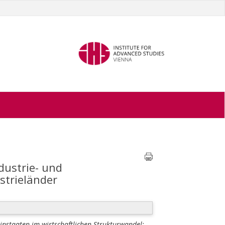
dustrie- und
strieländer
einstaaten im wirtschaftlichen Strukturwandel: