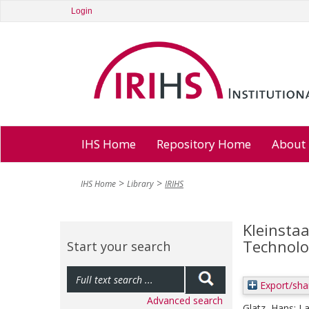
Login
IHS Home
Repository Home
About
IHS Home
Library
IRIHS
Kleinstaa
Technolo
Start your search
Export/sha
Advanced search
Glatz, Hans
;
La