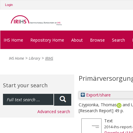
Login
IHS Home
Repository Home
About
Browse
Search
IHS Home
Library
IRIHS
Primärversorgun
Start your search
Export/share
Czypionka, Thomas
and
U
[Research Report] 49 p.
Advanced search
Text
2014-ihs-report
Download (1M