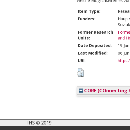
welche Möglichkeiten es zur
Item Type:
Resea
Funders:
Hauptv
Sozial
Former Research
Former
Units:
and He
Date Deposited:
19 Jan
Last Modified:
06 Jun
URI:
https:/
CORE (COnnecting R
IHS © 2019