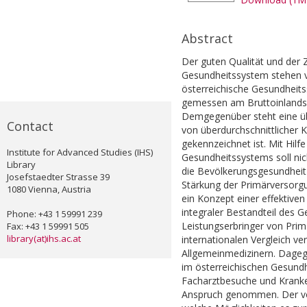
Abstract
Der guten Qualität und der 
Gesundheitssystem stehen 
österreichische Gesundheit
gemessen am Bruttoinlandsp
Demgegenüber steht eine üb
Contact
von überdurchschnittlicher 
gekennzeichnet ist. Mit Hil
Institute for Advanced Studies (IHS)
Gesundheitssystems soll ni
Library
die Bevölkerungsgesundheit 
Josefstaedter Strasse 39
Stärkung der Primärversorgun
1080 Vienna, Austria
ein Konzept einer effektive
integraler Bestandteil des G
Phone: +43 1 59991 239
Leistungserbringer von Pri
Fax: +43 1 59991 505
library(at)ihs.ac.at
internationalen Vergleich ve
Allgemeinmedizinern. Dagege
im österreichischen Gesundh
Facharztbesuche und Kranke
Anspruch genommen. Der vor