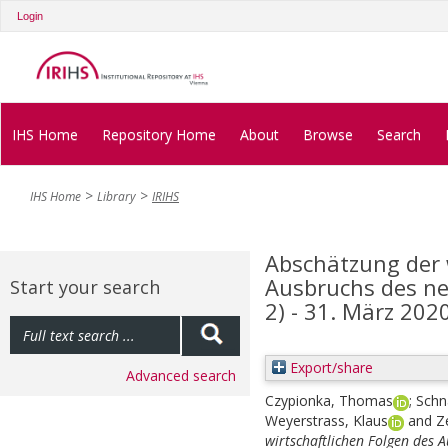
Login
IHS Home
Repository Home
About
Browse
Search
IHS Home
Library
IRIHS
Abschätzung der 
Ausbruchs des ne
Start your search
2) - 31. März 202
Export/share
Advanced search
Czypionka, Thomas
;
Schn
Weyerstrass, Klaus
and
Z
wirtschaftlichen Folgen des 