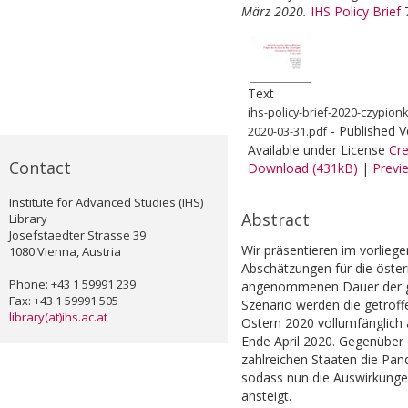
März 2020.
IHS Policy Brief
7
Text
ihs-policy-brief-2020-czypion
- Published V
2020-03-31.pdf
Available under License
Cr
Contact
Download (431kB)
|
Previ
Institute for Advanced Studies (IHS)
Abstract
Library
Josefstaedter Strasse 39
Wir präsentieren im vorliege
1080 Vienna, Austria
Abschätzungen für die österr
Phone: +43 1 59991 239
angenommenen Dauer der ge
Fax: +43 1 59991 505
Szenario werden die getrof
library(at)ihs.ac.at
Ostern 2020 vollumfänglich 
Ende April 2020. Gegenüber 
zahlreichen Staaten die Pa
sodass nun die Auswirkunge
ansteigt.