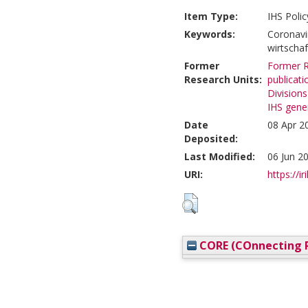
Item Type:
IHS Polic
Keywords:
Coronavi
wirtschaf
Former
Former R
Research Units:
publicati
Divisions
IHS gener
Date
08 Apr 2
Deposited:
Last Modified:
06 Jun 2
URI:
https://ir
CORE (COnnecting R