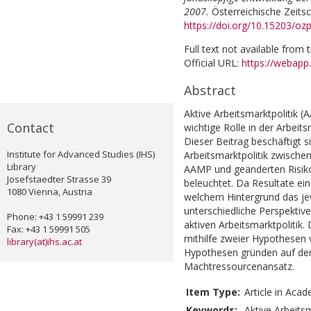
2007.
Österreichische Zeitsch
https://doi.org/10.15203/ozp
Full text not available from t
Official URL:
https://webapp.
Abstract
Aktive Arbeitsmarktpolitik (
Contact
wichtige Rolle in der Arbeit
Dieser Beitrag beschäftigt s
Institute for Advanced Studies (IHS)
Arbeitsmarktpolitik zwische
Library
AAMP und geänderten Risiko
Josefstaedter Strasse 39
beleuchtet. Da Resultate ei
1080 Vienna, Austria
welchem Hintergrund das jewe
unterschiedliche Perspektive
Phone: +43 1 59991 239
aktiven Arbeitsmarktpolitik
Fax: +43 1 59991 505
mithilfe zweier Hypothesen 
library(at)ihs.ac.at
Hypothesen gründen auf d
Machtressourcenansatz.
Item Type:
Article in Acad
Keywords:
Aktive Arbeitsm