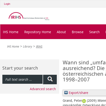
Login
IHS Home
Repository Home
About
Browse
Search
IHS Home
Library
IRIHS
Wann sind „umfa
ausreichend? Die
Start your search
österreichischen 
1998–2007
Advanced search
Export/share
Grand, Peter
(2009)
Wann 
janusköpfige Entwicklung der