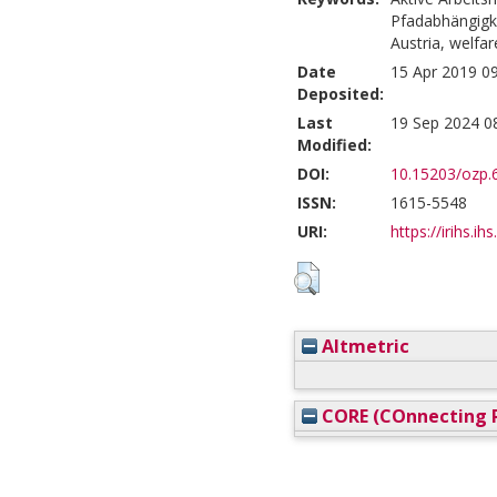
Pfadabhängigke
Austria, welfa
Date
15 Apr 2019 0
Deposited:
Last
19 Sep 2024 0
Modified:
DOI:
10.15203/ozp.6
ISSN:
1615-5548
URI:
https://irihs.ih
Altmetric
CORE (COnnecting R