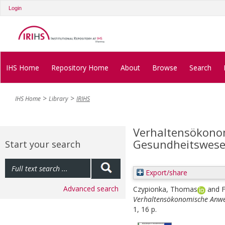
Login
IHS Home
Repository Home
About
Browse
Search
IHS Home
Library
IRIHS
Verhaltensökon
Gesundheitswes
Start your search
Export/share
Advanced search
Czypionka, Thomas
and
F
Verhaltensökonomische Anw
1, 16 p.