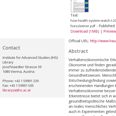
Text
hsw-health-system-watch-I-
- Published
foessleitner.pdf
Download (1MB)
|
Previe
Official URL:
http://www.haup
Contact
Abstract
Institute for Advanced Studies (IHS)
Verhaltensökonomische Erke
Library
Ökonomie und finden gerad
Josefstaedter Strasse 39
immer zu zufriedenstellende
1080 Vienna, Austria
Gesundheitswesen. Menschli
Entscheidungsfindung sowie d
Phone: +43 1 59991 239
Fax: +43 1 59991 505
erscheinenden Handlungen 
library(at)ihs.ac.at
Verhaltensökonomie besser v
Erkenntnisse bietet sich in 
gesundheitspolitische Maß
an reales menschliches Ver
auch in Experimenten geteste