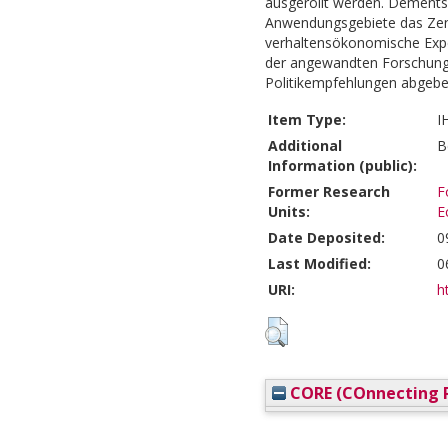
ausgerollt werden. Dements
Anwendungsgebiete das Zent
verhaltensökonomische Exp
der angewandten Forschung
Politikempfehlungen abgebe
Item Type:
I
Additional
B
Information (public):
Former Research
F
Units:
E
Date Deposited:
0
Last Modified:
0
URI:
h
CORE (COnnecting R