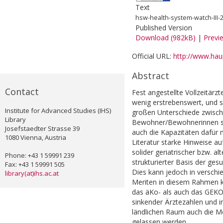
Text
hsw-health-system-watch-III
Published Version
Download (982kB)
|
Previ
Official URL:
http://www.haup
Abstract
Contact
Fest angestellte Vollzeitärz
wenig erstrebenswert, und s
Institute for Advanced Studies (IHS)
großen Unterschiede zwische
Library
Bewohner/Bewohnerinnen sp
Josefstaedter Strasse 39
auch die Kapazitäten dafür 
1080 Vienna, Austria
Literatur starke Hinweise a
solider geriatrischer bzw. a
Phone: +43 1 59991 239
strukturierter Basis der ge
Fax: +43 1 59991 505
Dies kann jedoch in versch
library(at)ihs.ac.at
Meriten in diesem Rahmen k
das äKo- als auch das GEKO
sinkender Ärztezahlen und i
ländlichen Raum auch die Mö
gelassen werden.