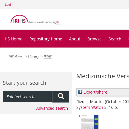
Login
IHS Home
Repository Home
About
Browse
Search
IHS Home
Library
IRIHS
Medizinische Ver
Start your search
Export/share
Riedel, Monika
(October 20
System Watch
3, 16 p.
Advanced search