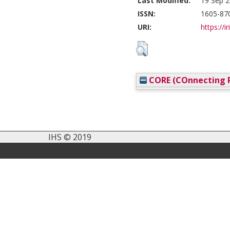
Last Modified:
19 Sep 2
ISSN:
1605-87
URI:
https://i
CORE (COnnecting R
IHS © 2019