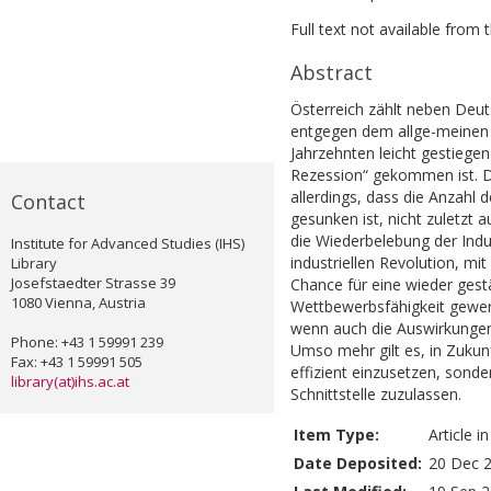
Full text not available from t
Abstract
Österreich zählt neben Deut
entgegen dem allge-meinen T
Jahrzehnten leicht gestiege
Rezession“ gekommen ist. Di
allerdings, dass die Anzahl 
Contact
gesunken ist, nicht zuletzt
die Wiederbelebung der Indus
Institute for Advanced Studies (IHS)
industriellen Revolution, mi
Library
Josefstaedter Strasse 39
Chance für eine wieder gest
1080 Vienna, Austria
Wettbewerbsfähigkeit gewerte
wenn auch die Auswirkungen 
Phone: +43 1 59991 239
Umso mehr gilt es, in Zukun
Fax: +43 1 59991 505
effizient einzusetzen, sond
library(at)ihs.ac.at
Schnittstelle zuzulassen.
Item Type:
Article i
Date Deposited:
20 Dec 2