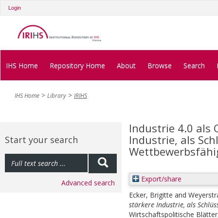
Login
IHS Home
Repository Home
About
Browse
Search
IHS Home
Library
IRIHS
Industrie 4.0 als
Industrie, als Sc
Start your search
Wettbewerbsfähi
Export/share
Advanced search
Ecker, Brigitte
and
Weyerstr
stärkere Industrie, als Schlü
Wirtschaftspolitische Blätter