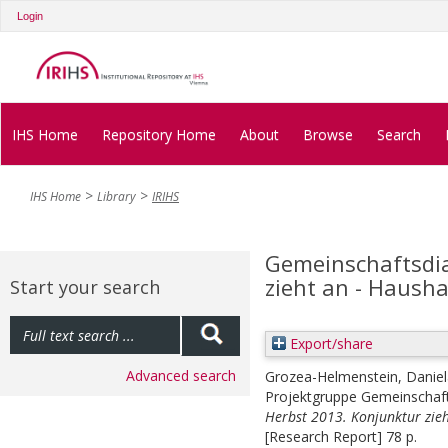
Login
IHS Home
Repository Home
About
Browse
Search
IHS Home
Library
IRIHS
Gemeinschaftsdi
zieht an - Haush
Start your search
Export/share
Advanced search
Grozea-Helmenstein, Daniel
Projektgruppe Gemeinschaf
Herbst 2013. Konjunktur zieh
[Research Report] 78 p.