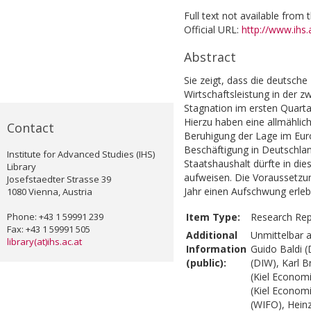
Full text not available from t
Official URL:
http://www.ihs.a
Abstract
Sie zeigt, dass die deutsch
Wirtschaftsleistung in der z
Stagnation im ersten Quartal
Hierzu haben eine allmählic
Contact
Beruhigung der Lage im Eur
Beschäftigung in Deutschla
Institute for Advanced Studies (IHS)
Staatshaushalt dürfte in di
Library
aufweisen. Die Voraussetz
Josefstaedter Strasse 39
Jahr einen Aufschwung erleb
1080 Vienna, Austria
Phone: +43 1 59991 239
Item Type:
Research Rep
Fax: +43 1 59991 505
Additional
Unmittelbar a
library(at)ihs.ac.at
Information
Guido Baldi 
(public):
(DIW), Karl B
(Kiel Economi
(Kiel Economi
(WIFO), Heinz