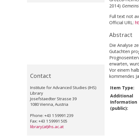
2014)
Gemeinsc
Full text not a
Official URL:
ht
Abstract
Die Analyse ze
Gutachten prog
Prognoseinterv
erwarten, wurd
Vor einem halb
Contact
kommendes Jah
Institute for Advanced Studies (IHS)
Item Type:
Library
Additional
Josefstaedter Strasse 39
Information
1080 Vienna, Austria
(public):
Phone: +43 1 59991 239
Fax: +43 1 59991 505
library(at)ihs.ac.at