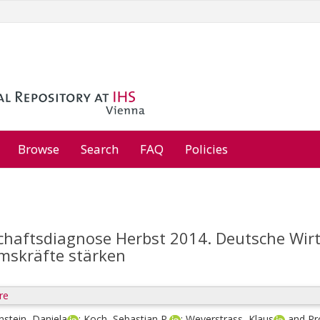
Browse
Search
FAQ
Policies
haftsdiagnose Herbst 2014. Deutsche Wirtsc
skräfte stärken
re
stein, Daniela
;
Koch, Sebastian P.
;
Weyerstrass, Klaus
and
Pr