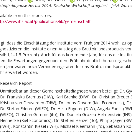
haftsdiagnose Herbst 2014. Deutsche Wirtschaft stagniert - Jetzt Wach
vailable from this repository.
tp://www.ihs.ac.at/publications/lib/gemeinschaft...
igt, dass die Einschätzung der Institute vom Frühjahr 2014 wohl zu op
nostizieren die Institute einen Anstieg des Bruttoinlandsprodukts von
all: 1,1–1,5 Prozent). Auch für das kommende Jahr, für das die Insti
en die Erwartungen gegenüber dem Frühjahr deutlich heruntergeschr
en Jahr waren noch Veränderungsraten für das Bruttoinlandsprodukt v
r erwartet worden.
Research Report
Unmittelbar an dieser Gemeinschaftsdiagnose waren beteiligt: Dr. Gyö
Dr. Franziska Bremus (DIW), Karl Brenke (DIW), Dr. Christian Breuer (
Kristina van Deuverden (DIW), Dr. Jonas Dovern (Kiel Economics), Dr.
Dr. Stefan Ederer, (WIFO), Dr. Hella Engerer (DIW), Angela Fuest (RWI
(WIFO), Christian Grimme (ifo), Dr. Daniela Grozea-Helmenstein (IHS)
Hennecke (Kiel Economics), Dr. Steffen Henzel (ifo), Philipp Jäger (R
(IWH), Konstantin Kiesel (IWH), Michael Kleemann (ifo), Sebastian Koch