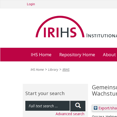
Login
IHS Home
Repository Home
About
IHS Home
Library
IRIHS
Gemeinsc
Wachstum
Start your search
Export/sha
Advanced search
Grozea-Helmen