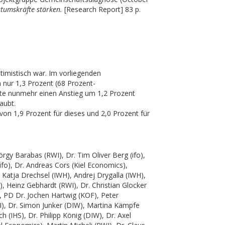
stumskräfte stärken.
[Research Report] 83 p.
timistisch war. Im vorliegenden
 nur 1,3 Prozent (68 Prozent-
tute nunmehr einen Anstieg um 1,2 Prozent
aubt.
on 1,9 Prozent für dieses und 2,0 Prozent für
rgy Barabas (RWI), Dr. Tim Oliver Berg (ifo),
ifo), Dr. Andreas Cors (Kiel Economics),
 Katja Drechsel (IWH), Andrej Drygalla (IWH),
), Heinz Gebhardt (RWI), Dr. Christian Glocker
, PD Dr. Jochen Hartwig (KOF), Peter
WI), Dr. Simon Junker (DIW), Martina Kämpfe
 (IHS), Dr. Philipp König (DIW), Dr. Axel