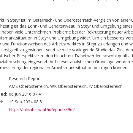
kt in Steyr ist im Österreich- und Oberösterreich-Vergleich von einer 
ichzeitig ist das Lohn- und Gehaltsniveau in Steyr und Umgebung eines
t haben viele Unternehmen Probleme bei der Rekrutierung neuer Arbeitsk
tsmarktsituation in Steyr und Umgebung wider. Um ein besseres Vers
 und Funktionsweisen des Arbeitsmarktes in Steyr zu erlangen und wi
slosigkeit zu gewinnen, setzt sich die vorliegende Studie das Ziel, de
litischer Perspektive zu durchleuchten. Dabei werden sowohl qualitat
zialforschung eingesetzt. Auf dieser analytischen Grundlage werden H
erbesserung der regionalen Arbeitsmarktsituation beitragen können.
Research Report
AMS Oberösterreich, WK Oberösterreich, IV Oberösterreich
ted:
06 Jun 2016 07:41
d:
19 Sep 2024 08:51
https://irihs.ihs.ac.at/id/eprint/3962