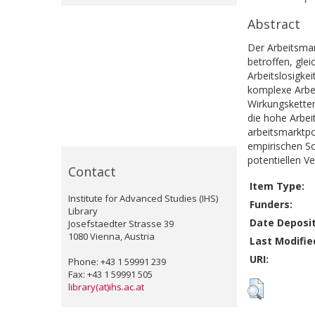
Abstract
Der Arbeitsmar
betroffen, gle
Arbeitslosigkei
komplexe Arbei
Wirkungsketten
die hohe Arbeit
arbeitsmarktpo
empirischen So
potentiellen V
Contact
Item Type:
Institute for Advanced Studies (IHS)
Funders:
Library
Date Deposi
Josefstaedter Strasse 39
1080 Vienna, Austria
Last Modifie
URI:
Phone: +43 1 59991 239
Fax: +43 1 59991 505
library(at)ihs.ac.at