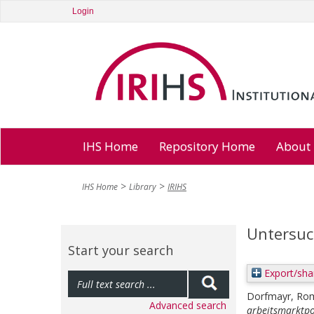
Login
IHS Home
Repository Home
About
IHS Home
Library
IRIHS
Untersuc
Start your search
Export/sha
Dorfmayr, Ro
Advanced search
arbeitsmarktpol