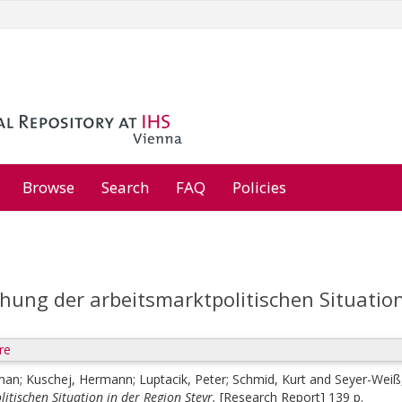
Browse
Search
FAQ
Policies
hung der arbeitsmarktpolitischen Situation
re
man
;
Kuschej, Hermann
;
Luptacik, Peter
;
Schmid, Kurt
and
Seyer-Weiß,
itischen Situation in der Region Steyr.
[Research Report] 139 p.