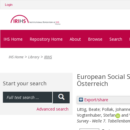
Login
IHS Home
Repository Home
About
Browse
Search
IHS Home
Library
IRIHS
European Social S
Österreich
Start your search
Export/share
Advanced search
Littig, Beate
;
Pollak, Johann
Vogtenhuber, Stefan
and
Survey - Welle 7. Tabellenban