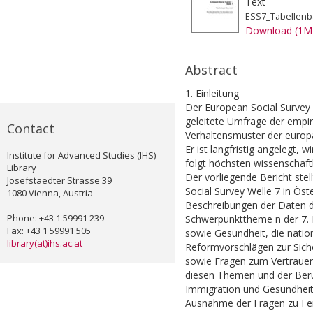
Text
ESS7_Tabellenb
Download (1M
Abstract
1. Einleitung
Der European Social Survey (
geleitete Umfrage der empir
Contact
Verhaltensmuster der europä
Er ist langfristig angelegt, 
Institute for Advanced Studies (IHS)
folgt höchsten wissenschaftl
Library
Der vorliegende Bericht stel
Josefstaedter Strasse 39
Social Survey Welle 7 in Öst
1080 Vienna, Austria
Beschreibungen der Daten da
Phone: +43 1 59991 239
Schwerpunkttheme n der 7. 
Fax: +43 1 59991 505
sowie Gesundheit, die natio
library(at)ihs.ac.at
Reformvorschlägen zur Siche
sowie Fragen zum Vertrauen i
diesen Themen und der Berü
Immigration und Gesundheit, 
Ausnahme der Fragen zu Fer