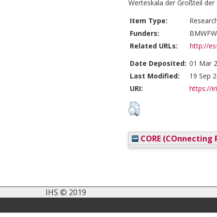
Werteskala der Großteil der
Item Type:
Researc
Funders:
BMWFW 
Related URLs:
http://es
Date Deposited:
01 Mar 2
Last Modified:
19 Sep 2
URI:
https://i
CORE (COnnecting R
IHS © 2019