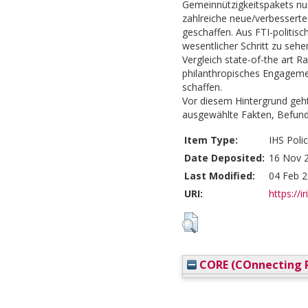
Gemeinnützigkeitspakets nun
zahlreiche neue/verbesserte
geschaffen. Aus FTI-politisc
wesentlicher Schritt zu sehe
Vergleich state-of-the art 
philanthropisches Engageme
schaffen.
Vor diesem Hintergrund geht 
ausgewählte Fakten, Befund
Item Type:
IHS Polic
Date Deposited:
16 Nov 
Last Modified:
04 Feb 2
URI:
https://i
CORE (COnnecting R