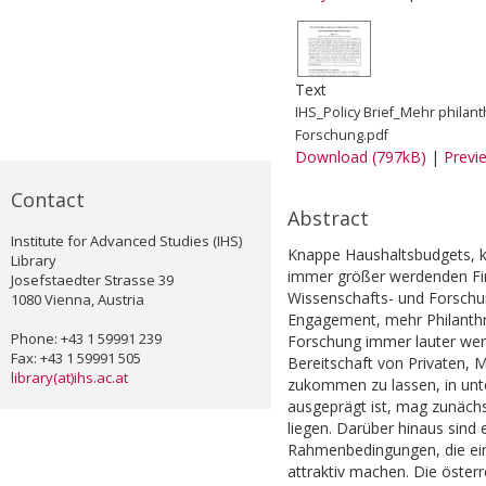
Text
IHS_Policy Brief_Mehr phila
Forschung.pdf
Download (797kB)
|
Previ
Contact
Abstract
Institute for Advanced Studies (IHS)
Knappe Haushaltsbudgets, ko
Library
immer größer werdenden Fina
Josefstaedter Strasse 39
Wissenschafts- und Forschu
1080 Vienna, Austria
Engagement, mehr Philanthr
Phone: +43 1 59991 239
Forschung immer lauter wer
Fax: +43 1 59991 505
Bereitschaft von Privaten, M
library(at)ihs.ac.at
zukommen zu lassen, in unte
ausgeprägt ist, mag zunächs
liegen. Darüber hinaus sind 
Rahmenbedingungen, die ei
attraktiv machen. Die öster