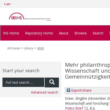
Login
IHS Home
Repository Home
About
Browse
Search
IHS Home
Library
IRIHS
Mehr philanthro
Wissenschaft und
Start your search
Gemeinnützigkeits
Export/share
Advanced search
Ecker, Brigitte
(November 2
Wissenschaft und Forschung: 
Policy Brief
12, 8 p.