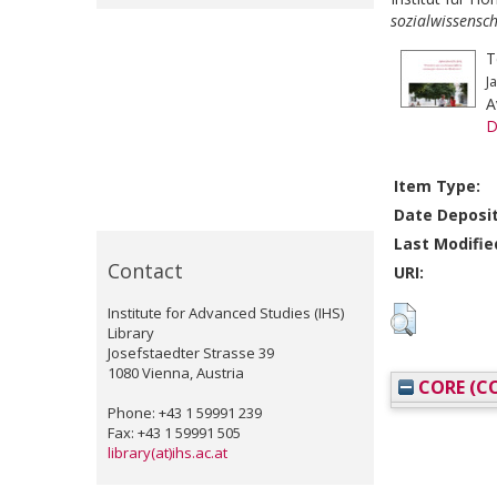
sozialwissensch
T
J
A
D
Item Type:
Date Deposi
Last Modifie
Contact
URI:
Institute for Advanced Studies (IHS)
Library
Josefstaedter Strasse 39
1080 Vienna, Austria
CORE (CO
Phone: +43 1 59991 239
Fax: +43 1 59991 505
library(at)ihs.ac.at