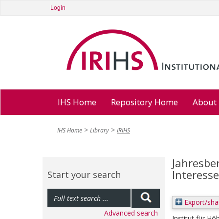
Login
IHS Home
Repository Home
About
IHS Home
Library
IRIHS
Jahresbe
Interesse
Start your search
Export/sha
Advanced search
Institut für Hö