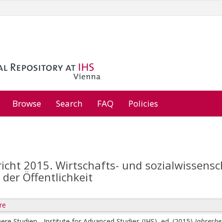
Browse
Search
FAQ
Policies
richt 2015. Wirtschafts- und sozialwissens
 der Öffentlichkeit
re
here Studien - Institute for Advanced Studies (IHS), ed.
(2015)
Jahresbe