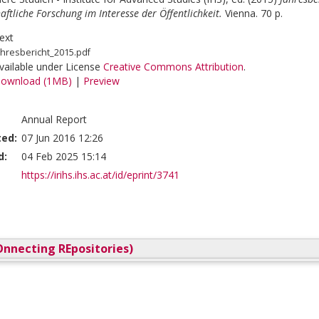
aftliche Forschung im Interesse der Öffentlichkeit.
Vienna. 70 p.
ext
ahresbericht_2015.pdf
vailable under License
Creative Commons Attribution
.
ownload (1MB)
|
Preview
Annual Report
ted:
07 Jun 2016 12:26
d:
04 Feb 2025 15:14
https://irihs.ihs.ac.at/id/eprint/3741
nnecting REpositories)