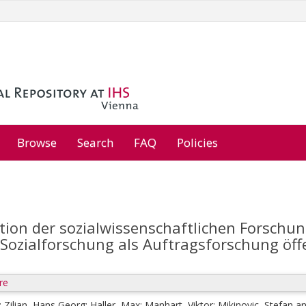
Browse
Search
FAQ
Policies
tion der sozialwissenschaftlichen Forschung
B: Sozialforschung als Auftragsforschung öff
re
;
Zilian, Hans Georg
;
Haller, Max
;
Manhart, Viktor
;
Mikinovic, Stefan
a