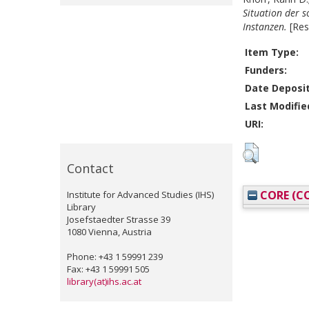
Situation der s
Instanzen.
[Res
Item Type:
Funders:
Date Deposi
Last Modifie
URI:
Contact
CORE (CO
Institute for Advanced Studies (IHS)
Library
Josefstaedter Strasse 39
1080 Vienna, Austria
Phone: +43 1 59991 239
Fax: +43 1 59991 505
library(at)ihs.ac.at