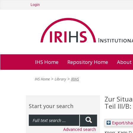
Login
IHS Home
Repository Home
About
IHS Home
Library
IRIHS
Zur Situa
Teil III/
Start your search
Export/sha
Advanced search
Knorr, Karin D.