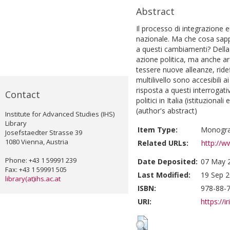
Abstract
Il processo di integrazione 
nazionale. Ma che cosa sappi
a questi cambiamenti? Della
azione politica, ma anche ar
tessere nuove alleanze, ride
multilivello sono accesibili ai
risposta a questi interrogati
Contact
politici in Italia (istituzionali
(author's abstract)
Institute for Advanced Studies (IHS)
Library
Item Type:
Monogr
Josefstaedter Strasse 39
1080 Vienna, Austria
Related URLs:
http://w
Phone: +43 1 59991 239
Date Deposited:
07 May 
Fax: +43 1 59991 505
Last Modified:
19 Sep 2
library(at)ihs.ac.at
ISBN:
978-88-
URI:
https://i