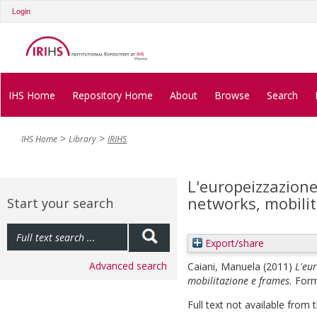
Login
IHS Home
Repository Home
About
Browse
Search
IHS Home
Library
IRIHS
L'europeizzazione 
networks, mobili
Start your search
Export/share
Advanced search
Caiani, Manuela
(2011)
L'eur
mobilitazione e frames.
Form
Full text not available from t