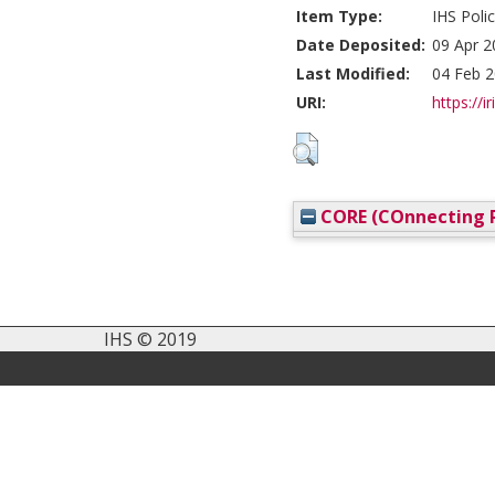
Item Type:
IHS Polic
Date Deposited:
09 Apr 2
Last Modified:
04 Feb 2
URI:
https://i
CORE (COnnecting R
IHS © 2019