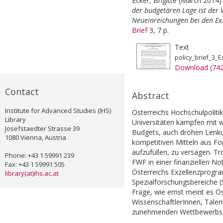
Ecker, Brigitte
(March 2014
der budgetären Lage ist der 
Neueinreichungen bei den E
Brief
3, 7 p.
Text
policy_brief_3_
Download (74
Contact
Abstract
Institute for Advanced Studies (IHS)
Österreichs Hochschulpolitik
Library
Universitäten kämpfen mit 
Josefstaedter Strasse 39
Budgets, auch drohen Lenku
1080 Vienna, Austria
kompetitiven Mitteln aus F
aufzufüllen, zu versagen. Tr
Phone: +43 1 59991 239
FWF in einer finanziellen N
Fax: +43 1 59991 505
Österreichs Exzellenzprogr
library(at)ihs.ac.at
Spezialforschungsbereiche (S
Frage, wie ernst meint es Ö
WissenschaftlerInnen, Tale
zunehmenden Wettbewerbs u