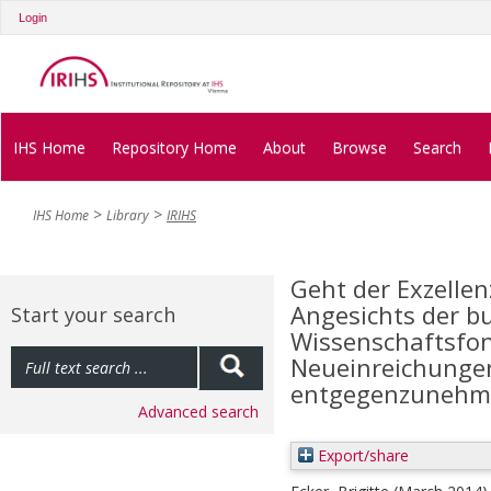
Login
IHS Home
Repository Home
About
Browse
Search
IHS Home
Library
IRIHS
Geht der Exzelle
Angesichts der b
Start your search
Wissenschaftsfon
Neueinreichunge
entgegenzunehm
Advanced search
Export/share