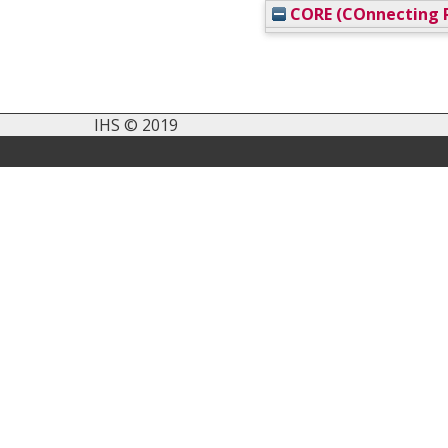
CORE (COnnecting R
IHS © 2019