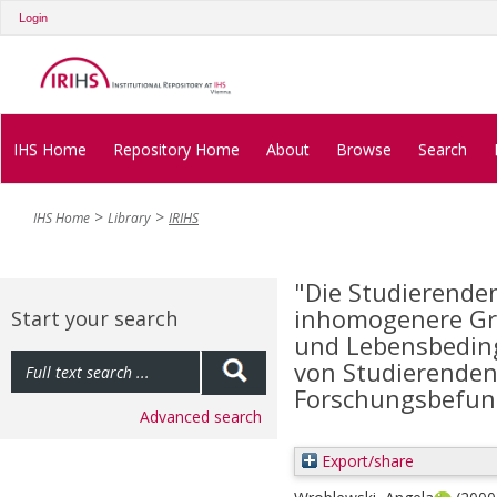
Login
IHS Home
Repository Home
About
Browse
Search
IHS Home
Library
IRIHS
"Die Studierende
inhomogenere Gr
Start your search
und Lebensbedin
von Studierenden
Forschungsbefun
Advanced search
Export/share