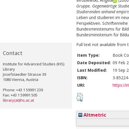
Wroblewski, Angela
(200
Gruppe. Gegenwärtige Studi
Studierenden anhand empiri
Leben und studieren im neu
Perspektiven. Schriftenreih
Bundesministeriums für Bild
Bundesministerium für Bildu
Full text not available from t
Contact
Item Type:
Book Con
Date Deposited:
09 Feb 2
Institute for Advanced Studies (IHS)
Library
Last Modified:
19 Sep 2
Josefstaedter Strasse 39
ISBN:
3-85224
1080 Vienna, Austria
URI:
https://i
Phone: +43 1 59991 239
Fax: +43 1 59991 505
library(at)ihs.ac.at
Altmetric