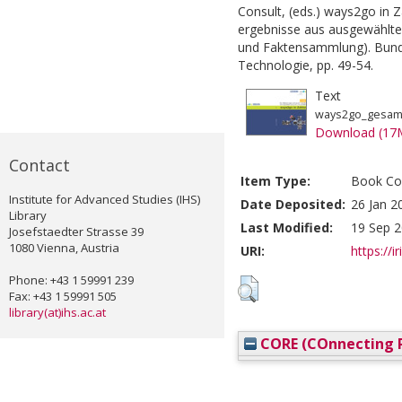
Consult, (eds.) ways2go in 
ergebnisse aus ausgewählte
und Faktensammlung). Bunde
Technologie, pp. 49-54.
Text
ways2go_gesamt
Download (17
Contact
Item Type:
Book Con
Institute for Advanced Studies (IHS)
Date Deposited:
26 Jan 2
Library
Last Modified:
19 Sep 2
Josefstaedter Strasse 39
1080 Vienna, Austria
URI:
https://i
Phone: +43 1 59991 239
Fax: +43 1 59991 505
library(at)ihs.ac.at
CORE (COnnecting R