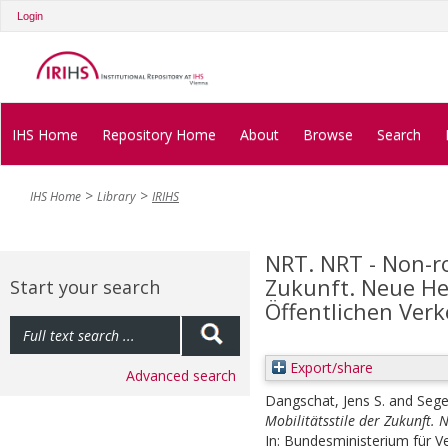
Login
IHS Home
Repository Home
About
Browse
Search
IHS Home
Library
IRIHS
NRT. NRT - Non-ro
Zukunft. Neue He
Start your search
Öffentlichen Verk
Export/share
Advanced search
Dangschat, Jens S.
and
Sege
Mobilitätsstile der Zukunft.
In:
Bundesministerium für Ve