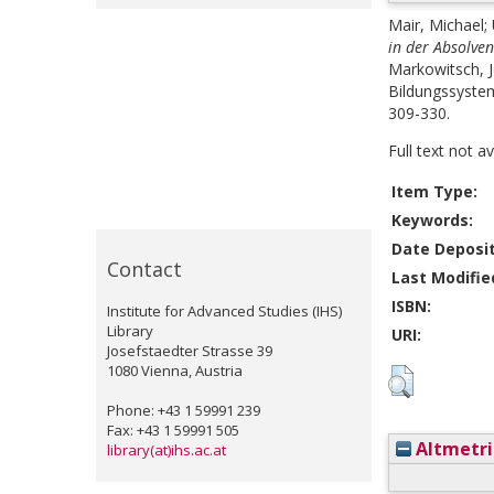
Mair, Michael
;
in der Absolve
Markowitsch, 
Bildungssystem
309-330.
Full text not a
Item Type:
Keywords:
Date Deposi
Contact
Last Modifie
ISBN:
Institute for Advanced Studies (IHS)
Library
URI:
Josefstaedter Strasse 39
1080 Vienna, Austria
Phone: +43 1 59991 239
Fax: +43 1 59991 505
Altmetri
library(at)ihs.ac.at