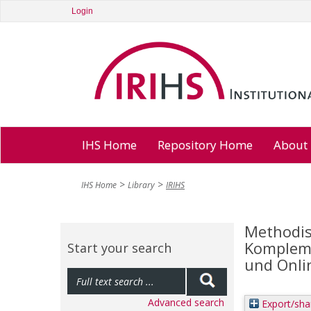
Login
IHS Home
Repository Home
About
IHS Home
Library
IRIHS
Methodis
Kompleme
Start your search
und Onli
Advanced search
Export/sha