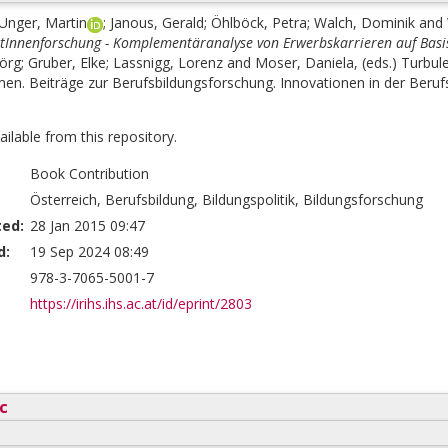
Unger, Martin
;
Janous, Gerald
;
Öhlböck, Petra
;
Walch, Dominik
and
ntInnenforschung - Komplementäranalyse von Erwerbskarrieren auf Basis
Jörg
;
Gruber, Elke
;
Lassnigg, Lorenz
and
Moser, Daniela
, (eds.)
Turbul
en. Beiträge zur Berufsbildungsforschung. Innovationen in der Berufsb
vailable from this repository.
Book Contribution
Österreich, Berufsbildung, Bildungspolitik, Bildungsforschung
ted:
28 Jan 2015 09:47
d:
19 Sep 2024 08:49
978-3-7065-5001-7
https://irihs.ihs.ac.at/id/eprint/2803
c