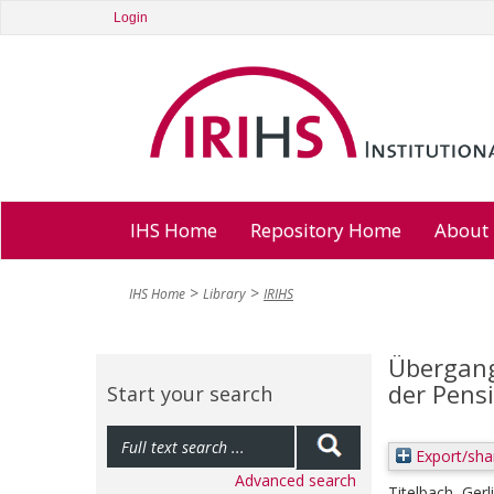
Login
IHS Home
Repository Home
About
IHS Home
Library
IRIHS
Übergang
der Pensi
Start your search
Export/sha
Advanced search
Titelbach, Gerl