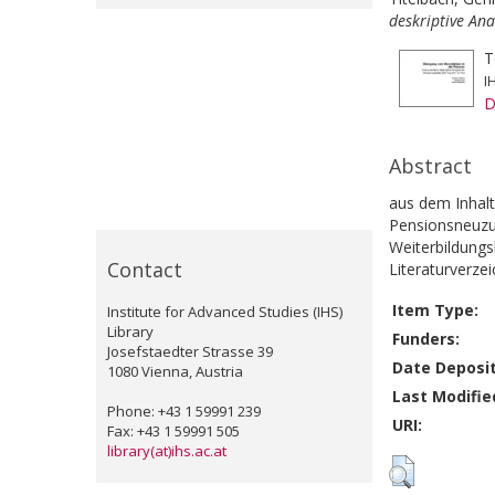
deskriptive Ana
T
I
D
Abstract
aus dem Inhalt
Pensionsneuzug
Weiterbildungs
Contact
Literaturverzei
Item Type:
Institute for Advanced Studies (IHS)
Library
Funders:
Josefstaedter Strasse 39
Date Deposi
1080 Vienna, Austria
Last Modifie
Phone: +43 1 59991 239
URI:
Fax: +43 1 59991 505
library(at)ihs.ac.at