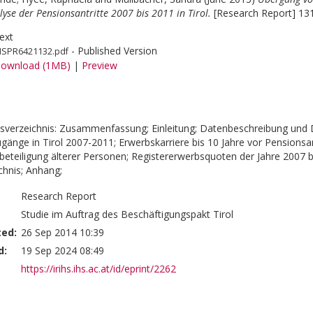
lyse der Pensionsantritte 2007 bis 2011 in Tirol.
[Research Report] 131
ext
- Published Version
HSPR6421132.pdf
ownload (1MB)
|
Preview
sverzeichnis: Zusammenfassung; Einleitung; Datenbeschreibung und De
änge in Tirol 2007-2011; Erwerbskarriere bis 10 Jahre vor Pensionsantr
beteiligung älterer Personen; Registererwerbsquoten der Jahre 2007 b
chnis; Anhang;
Research Report
Studie im Auftrag des Beschäftigungspakt Tirol
ted:
26 Sep 2014 10:39
d:
19 Sep 2024 08:49
https://irihs.ihs.ac.at/id/eprint/2262