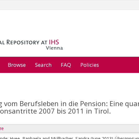
Browse
Search
FAQ
Policies
 vom Berufsleben in die Pension: Eine quan
onsantritte 2007 bis 2011 in Tirol.
re
inde
;
Hyee, Raphaela
and
Müllbacher, Sandra
(June 2013)
Übergang vom