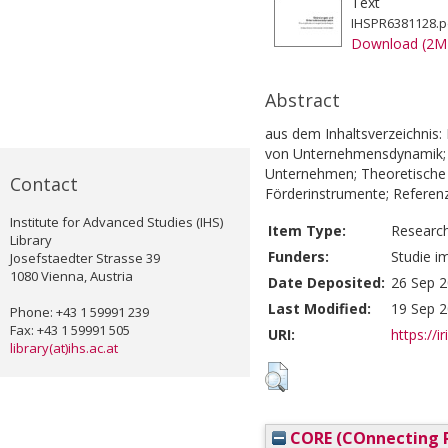
Text
IHSPR6381128.p
Download (2M
Abstract
aus dem Inhaltsverzeichnis:
von Unternehmensdynamik; 
Unternehmen; Theoretische 
Contact
Förderinstrumente; Referen
Institute for Advanced Studies (IHS)
Item Type:
Researc
Library
Funders:
Studie i
Josefstaedter Strasse 39
1080 Vienna, Austria
Date Deposited:
26 Sep 2
Last Modified:
19 Sep 2
Phone: +43 1 59991 239
Fax: +43 1 59991 505
URI:
https://i
library(at)ihs.ac.at
CORE (COnnecting R