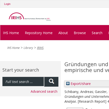
Login
IHS Home
Repository Home
About
Browse
Search
IHS Home
Library
IRIHS
Gründungen und 
empirische und v
Start your search
Export/share
Advanced search
Schibany, Andreas
;
Gassler,
Gründungen und Unternehmen
Analyse.
[Research Report] 4