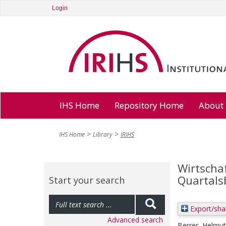
Login
IHS Home
Repository Home
About
IHS Home
Library
IRIHS
Wirtschaf
Quartals
Start your search
Export/sha
Advanced search
Berrer, Helmut