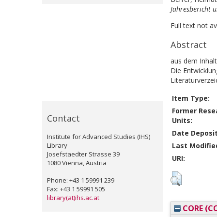
Jahresbericht 
Full text not a
Abstract
aus dem Inhalt
Die Entwicklun
Literaturverzei
Item Type:
Former Rese
Contact
Units:
Date Deposi
Institute for Advanced Studies (IHS)
Library
Last Modifie
Josefstaedter Strasse 39
URI:
1080 Vienna, Austria
Phone: +43 1 59991 239
Fax: +43 1 59991 505
library(at)ihs.ac.at
CORE (CO