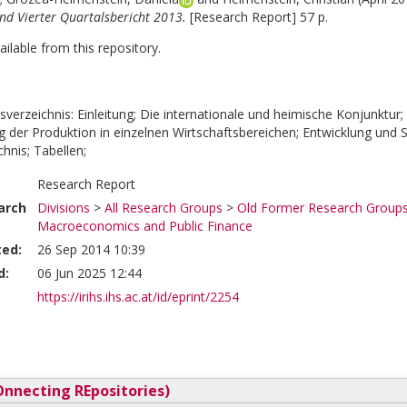
und Vierter Quartalsbericht 2013.
[Research Report] 57 p.
vailable from this repository.
sverzeichnis: Einleitung; Die internationale und heimische Konjunktu
g der Produktion in einzelnen Wirtschaftsbereichen; Entwicklung und S
chnis; Tabellen;
Research Report
arch
Divisions
>
All Research Groups
>
Old Former Research Group
Macroeconomics and Public Finance
ted:
26 Sep 2014 10:39
d:
06 Jun 2025 12:44
https://irihs.ihs.ac.at/id/eprint/2254
nnecting REpositories)