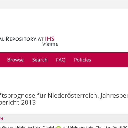
Browse
Search
FAQ
Policies
tsprognose für Niederösterreich. Jahresber
bericht 2013
re
;
Grozea-Helmenstein, Daniela
and
Helmenstein, Christian
(April 2