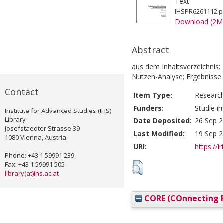
Text
IHSPR6261112.p
Download (2M
Abstract
aus dem Inhaltsverzeichnis: 
Nutzen-Analyse; Ergebnisse 
Contact
Item Type:
Researc
Funders:
Studie i
Institute for Advanced Studies (IHS)
Library
Date Deposited:
26 Sep 2
Josefstaedter Strasse 39
Last Modified:
19 Sep 2
1080 Vienna, Austria
URI:
https://i
Phone: +43 1 59991 239
Fax: +43 1 59991 505
library(at)ihs.ac.at
CORE (COnnecting R