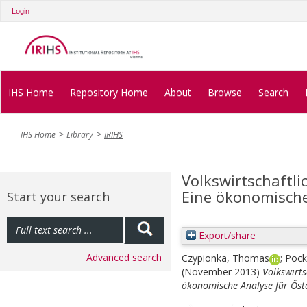
Login
IHS Home
Repository Home
About
Browse
Search
IHS Home
Library
IRIHS
Volkswirtschaftli
Eine ökonomische
Start your search
Export/share
Advanced search
Czypionka, Thomas
;
Pock
(November 2013)
Volkswirts
ökonomische Analyse für Öste