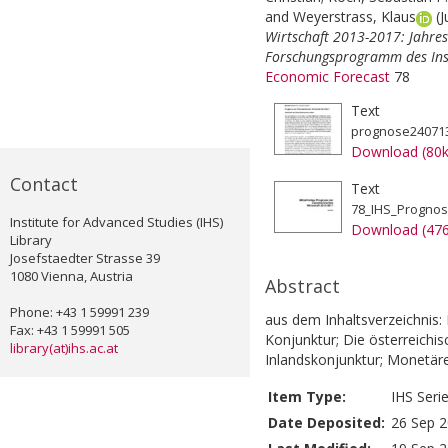
and
Weyerstrass, Klaus
(
Wirtschaft 2013-2017: Jahre
Forschungsprogramm des Inst
Economic Forecast
78
Text
prognose240713
Download (80
Contact
Text
78_IHS_Prognos
Institute for Advanced Studies (IHS)
Download (47
Library
Josefstaedter Strasse 39
1080 Vienna, Austria
Abstract
Phone: +43 1 59991 239
aus dem Inhaltsverzeichnis:
Fax: +43 1 59991 505
Konjunktur; Die österreichi
library(at)ihs.ac.at
Inlandskonjunktur; Monetär
Item Type:
IHS Seri
Date Deposited:
26 Sep 2