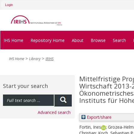
Login
IHS Home
Repository Home
About
Browse
Search
IHS Home
Library
IRIHS
Mittelfristige Pr
Wirtschaft 2013-
Start your search
Ökonometrisches
Instituts für Höh
Advanced search
Export/share
Fortin, Ines
;
Grozea-Helme
Christian
;
Koch, Sebastian P.