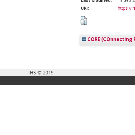
Last Modified:
19 Sep 2
URI:
https://i
CORE (COnnecting R
IHS © 2019