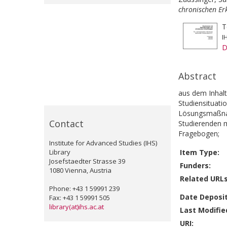
chronischen Er
T
I
D
Abstract
aus dem Inhalt
Studiensituati
Lösungsmaßnah
Contact
Studierenden m
Fragebogen;
Institute for Advanced Studies (IHS)
Library
Item Type:
Josefstaedter Strasse 39
Funders:
1080 Vienna, Austria
Related URLs
Phone: +43 1 59991 239
Date Deposi
Fax: +43 1 59991 505
library(at)ihs.ac.at
Last Modifie
URI: