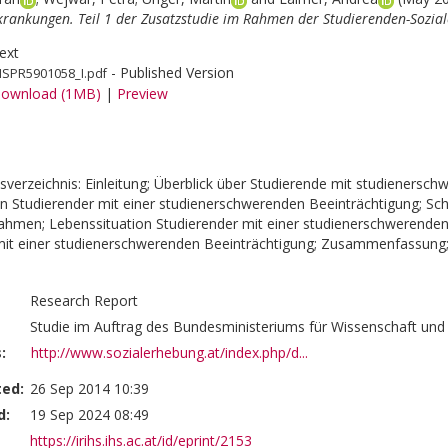
krankungen. Teil 1 der Zusatzstudie im Rahmen der Studierenden-Sozia
ext
- Published Version
HSPR5901058_I.pdf
ownload (1MB)
|
Preview
sverzeichnis: Einleitung; Überblick über Studierende mit studienersc
on Studierender mit einer studienerschwerenden Beeinträchtigung; Sch
men; Lebenssituation Studierender mit einer studienerschwerenden
it einer studienerschwerenden Beeinträchtigung; Zusammenfassung; L
Research Report
Studie im Auftrag des Bundesministeriums für Wissenschaft u
:
http://www.sozialerhebung.at/index.php/d...
ted:
26 Sep 2014 10:39
d:
19 Sep 2024 08:49
https://irihs.ihs.ac.at/id/eprint/2153