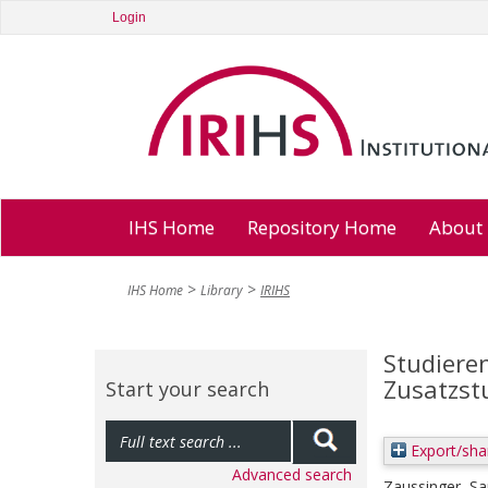
Login
IHS Home
Repository Home
About
IHS Home
Library
IRIHS
Studiere
Zusatzst
Start your search
Export/sha
Advanced search
Zaussinger, Sa