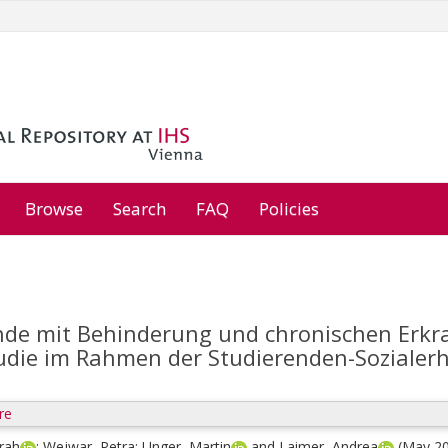
Browse
Search
FAQ
Policies
nde mit Behinderung und chronischen Erkra
udie im Rahmen der Studierenden-Sozialer
re
rah
;
Wejwar, Petra
;
Unger, Martin
and
Laimer, Andrea
(May 2