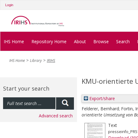
Login
IHS Home
Repository Home
About
Browse
Search
IHS Home
Library
IRIHS
KMU-orientierte 
Start your search
Export/share
Felderer, Bernhard
;
Fortin, I
orientierte Umsetzung von Bas
Advanced search
Text
presseinfo_PR5
Download (30