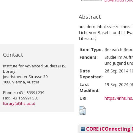
Abstract
aus dem Inhaltsverzeichnis:
Licht von Basel II und III; 
Literatur;
Item Type:
Research Repo
Contact
Funders:
Studie im Auft
und Jugend un
Institute for Advanced Studies (IHS)
Date
26 Sep 2014 1
Library
Josefstaedter Strasse 39
Deposited:
1080 Vienna, Austria
Last
19 Sep 2024 0
Modified:
Phone: +43 1 59991 239
Fax: +43 1 59991 505
URI:
https://irihs.ih
library(at)ihs.ac.at
CORE (COnnecting R